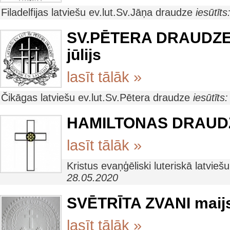
Filadelfijas latviešu ev.lut.Sv.Jāņa draudze
iesūtīt
SV.PĒTERA DRAUDZES 
jūlijs
lasīt tālāk »
Čikāgas latviešu ev.lut.Sv.Pētera draudze
iesūtīts
HAMILTONAS DRAUDZE
lasīt tālāk »
Kristus evaņģēliski luteriskā latvi
28.05.2020
SVĒTRĪTA ZVANI maij
lasīt tālāk »