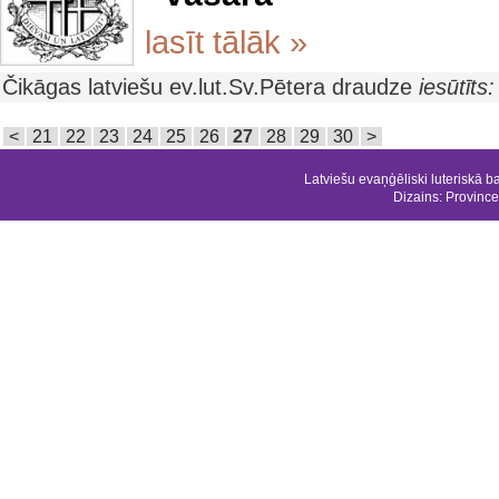
lasīt tālāk »
Čikāgas latviešu ev.lut.Sv.Pētera draudze
iesūtīts
<
21
22
23
24
25
26
27
28
29
30
>
Latviešu evaņģēliski luteriskā b
Dizains:
Province