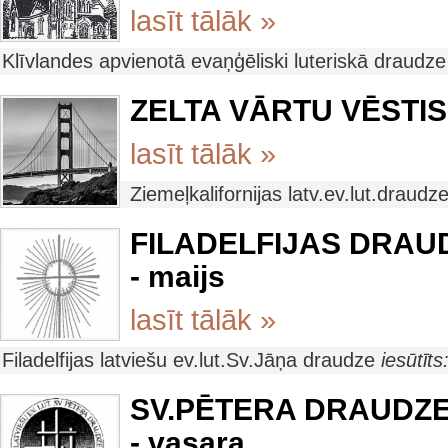
lasīt tālāk »
Klīvlandes apvienotā evaņģēliski luteriskā draudz
ZELTA VĀRTU VĒSTIS a
lasīt tālāk »
Ziemeļkalifornijas latv.ev.lut.draudz
FILADELFIJAS DRAUDZ
- maijs
lasīt tālāk »
Filadelfijas latviešu ev.lut.Sv.Jāņa draudze
iesūtīt
SV.PĒTERA DRAUDZES
- vasara