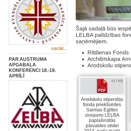
Šajā sadaļā būs iespēj
LELBA palīdzības fond
saņēmējiem.
vairāk...
Rītdienas Fonds
Archibīskapa Arn
PAR AUSTRUMA
APGABALA
Arodskolu stipend
KONFERENCI 18.-19.
APRĪLĪ
417 KB
Arodskolu stipendiju
fonda priekšsēdes
Sarmas Eglītes
ziņojums LELBA
paplašinātās
pārvaldes sēdei
2014. gada martā