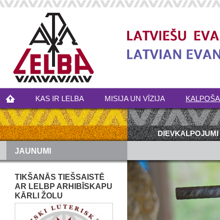
KAS IR LELBA
MISIJA UN VĪZIJA
KALPOŠ
DIEVKALPOJUMI
JAUNUMI
TIKŠANĀS TIEŠSAISTĒ
AR LELBP ARHIBĪSKAPU
KĀRLI ŽOLU