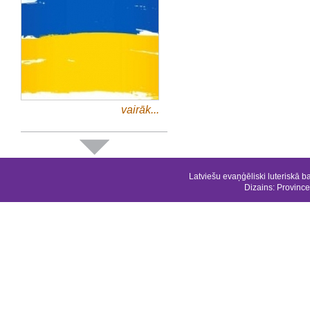
vairāk...
Latviešu evaņģēliski luteriskā b
Dizains:
Province