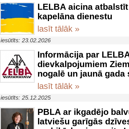
LELBA aicina atbalstīt
kapelāna dienestu
lasīt tālāk »
iesūtīts: 23.02.2026
Informācija par LELB
dievkalpojumiem Ziem
nogalē un jaunā gada
lasīt tālāk »
iesūtīts: 25.12.2025
PBLA ar ikgadējo balv
latviešu garīgās dzīve