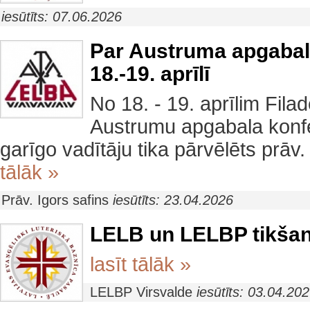
iesūtīts: 07.06.2026
Par Austruma apgabal
18.-19. aprīlī
No 18. - 19. aprīlim Fila
Austrumu apgabala konf
garīgo vadītāju tika pārvēlēts prāv.
tālāk »
Prāv. Igors safins
iesūtīts: 23.04.2026
LELB un LELBP tikša
lasīt tālāk »
LELBP Virsvalde
iesūtīts: 03.04.20