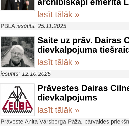
archibīskapi emerita
lasīt tālāk »
PBLA
iesūtīts: 25.11.2025
Saite uz prāv. Dairas 
dievkalpojuma tiešrai
lasīt tālāk »
iesūtīts: 12.10.2025
Prāvestes Dairas Ciln
dievkalpojums
lasīt tālāk »
Prāveste Anita Vārsberga-Pāža, pārvaldes priekš