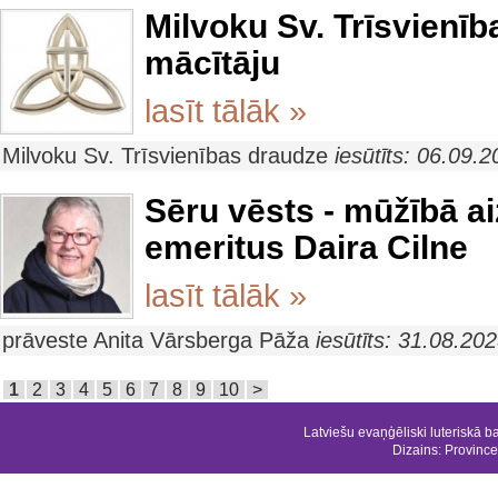
Milvoku Sv. Trīsvienī
mācītāju
lasīt tālāk »
Milvoku Sv. Trīsvienības draudze
iesūtīts: 06.09.
Sēru vēsts - mūžībā ai
emeritus Daira Cilne
lasīt tālāk »
prāveste Anita Vārsberga Pāža
iesūtīts: 31.08.20
1
2
3
4
5
6
7
8
9
10
>
Latviešu evaņģēliski luteriskā b
Dizains:
Province