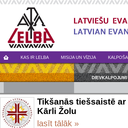
KAS IR LELBA
MISIJA UN VĪZIJA
KALPOŠ
DIEVKALPOJUMI
Tikšanās tiešsaistē a
Kārli Žolu
lasīt tālāk »