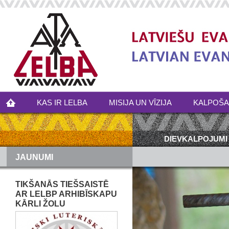
KAS IR LELBA
MISIJA UN VĪZIJA
KALPOŠ
DIEVKALPOJUMI
JAUNUMI
TIKŠANĀS TIEŠSAISTĒ
AR LELBP ARHIBĪSKAPU
KĀRLI ŽOLU