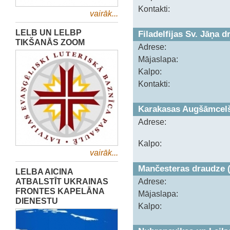
Kontakti:
vairāk...
LELB UN LELBP
Filadelfijas Sv. Jāņa 
TIKŠANĀS ZOOM
Adrese:
Mājaslapa:
Kalpo:
Kontakti:
Karakasas Augšāmcelš
Adrese:
Kalpo:
vairāk...
Mančesteras draudze 
LELBA AICINA
ATBALSTĪT UKRAINAS
Adrese:
FRONTES KAPELĀNA
Mājaslapa:
DIENESTU
Kalpo: