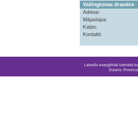
Vašingtonas draudze
Adrese:
Mājaslapa:
Kalpo:
Kontakti:
Latviešu evaņģēliski luteriskā b
Dizains:
Province