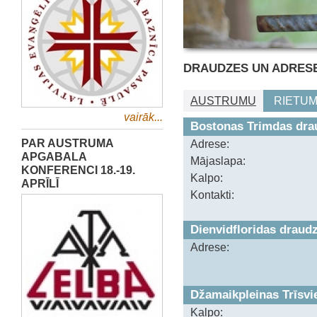
DRAUDZES UN ADRES
AUSTRUMU
RIETU
vairāk...
Bostonas Trimdas dra
PAR AUSTRUMA
Adrese:
APGABALA
Mājaslapa:
KONFERENCI 18.-19.
Kalpo:
APRĪLĪ
Kontakti:
Dienvidfloridas draud
Adrese:
Džamaikpleinas Trīsvi
Kalpo: