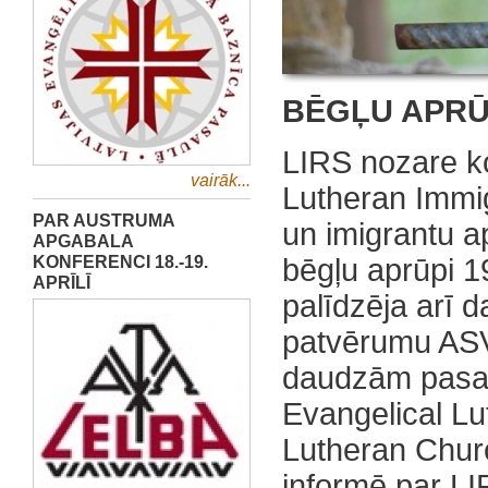
BĒGĻU APRŪ
LIRS nozare k
vairāk...
Lutheran Immi
PAR AUSTRUMA
un imigrantu 
APGABALA
KONFERENCI 18.-19.
bēgļu aprūpi 1
APRĪLĪ
palīdzēja arī 
patvērumu ASV
daudzām pasau
Evangelical L
Lutheran Chur
informē par LI