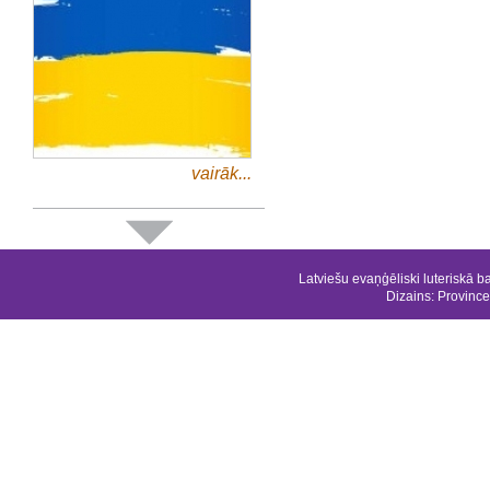
vairāk...
Latviešu evaņģēliski luteriskā b
Dizains:
Province