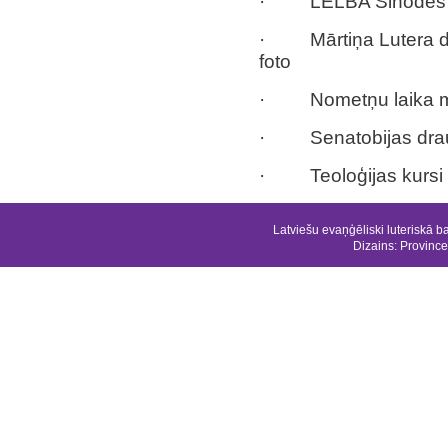
· LELBA Sinodes
· Mārtiņa Lutera dr
foto
· Nometņu laika me
· Senatobijas draud
· Teoloģijas kursi
Latviešu evaņģēliski luteriskā b
Dizains:
Province