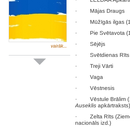
· Mājas Draugs
· Mūžīgās ilgas (1
· Pie Svētavota (1
· Sējējs
vairāk...
· Svētdienas Rīts (
· Treji Vārti
· Vaga
· Vēstnesis
· Vēstule Brālim (19
Auseklis
apkārtraksts
· Zelta Rīts (Ziemeļka
nacionāls izd.)