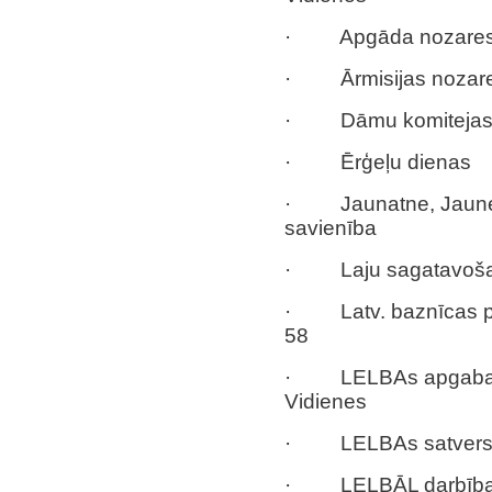
· Apgāda nozares 
· Ārmisijas nozar
· Dāmu komiteja
· Ērģeļu dienas
· Jaunatne, Jaunekļu
savienība
· Laju sagatavošan
· Latv. baznīcas pā
58
· LELBAs apgabali 
Vidienes
· LELBAs satver
· LELBĀL darbības