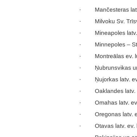
· Mančesteras latv. 
· Milvoku Sv. Trīsvi
· Mineapoles latv. e
· Minnepoles – St. P
· Montreālas ev. lut
· Ņubrunsvikas un Le
· Ņujorkas latv. ev.
· Oaklandes latv. ev
· Omahas latv. ev. 
· Oregonas latv. ev
· Otavas latv. ev. l