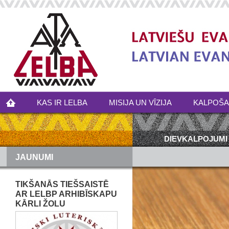
KAS IR LELBA
MISIJA UN VĪZIJA
KALPOŠ
DIEVKALPOJUMI
JAUNUMI
TIKŠANĀS TIEŠSAISTĒ
AR LELBP ARHIBĪSKAPU
KĀRLI ŽOLU