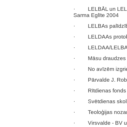
· LELBĀL un LELBA 
Sarma Eglīte 2004
· LELBAs palīdzības
· LELDAAs protoko
· LELDAA/LELBA 
· Māsu draudzes
· No avīzēm izgri
· Pārvalde J. Rob
· Rītdienas fonds
· Svētdienas skol
· Teoloģijas noza
· Virsvalde - BV un