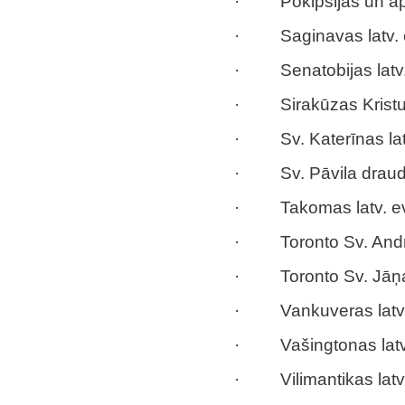
· Pokipsijas un apkār
· Saginavas latv. ev
· Senatobijas latv. e
· Sirakūzas Kristus 
· Sv. Katerīnas latv.
· Sv. Pāvila draud
· Takomas latv. ev.
· Toronto Sv. Andrej
· Toronto Sv. Jāņa 
· Vankuveras latv. e
· Vašingtonas latv. 
· Vilimantikas latv. 