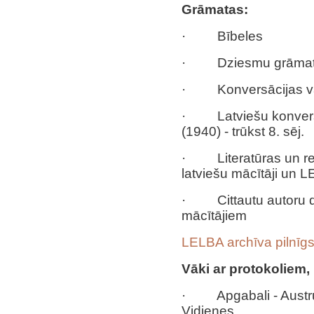
Grāmatas:
· Bībeles
· Dziesmu grāma
· Konversācijas vārd
· Latviešu konversāc
(1940) - trūkst 8. sēj.
· Literatūras un rel
latviešu mācītāji un 
· Cittautu autoru da
mācītājiem
LELBA archīva pilnīg
V
āki ar protokoliem, 
· Apgabali - Austr
Vidienes