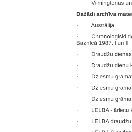
· Vilmingtonas un ap
Dažādi archīva mater
· Austrālija
· Chronoloģiski dok
Baznīcā 1987, I un II
· Draudžu dienas, 
· Draudžu dienu ka
· Dziesmu grāma
· Dziesmu grāmata
· Dziesmu grāmatas
· LELBA - ārlietu ko
· LELBA draudžu da