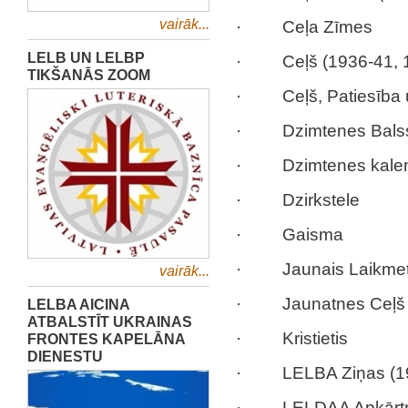
vairāk...
· Ceļa Zīmes
LELB UN LELBP
· Ceļš (1936-41, 1
TIKŠANĀS ZOOM
· Ceļš, Patiesība 
· Dzimtenes Bals
· Dzimtenes kalendār
· Dzirkstele
· Gaisma
· Jaunais Laikme
vairāk...
· Jaunatnes Ceļš
LELBA AICINA
ATBALSTĪT UKRAINAS
· Kristietis
FRONTES KAPELĀNA
DIENESTU
· LELBA Ziņas (19
· LELDAA Apkārtra