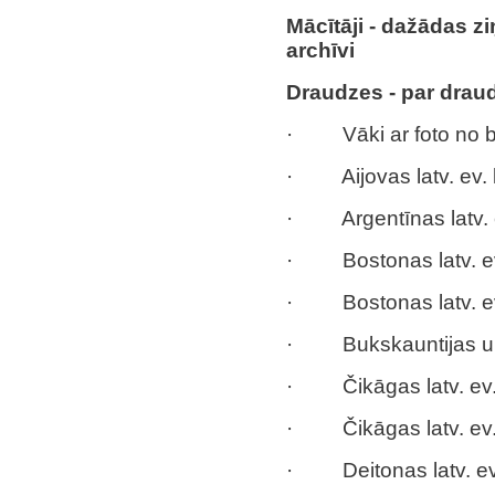
Mācītāji - dažādas z
archīvi
Draudzes - par drau
· Vāki ar foto no b
· Aijovas latv. ev. l
· Argentīnas latv. 
· Bostonas latv. ev.
· Bostonas latv. ev.
· Bukskauntijas un a
· Čikāgas latv. ev. 
· Čikāgas latv. ev. 
· Deitonas latv. ev.