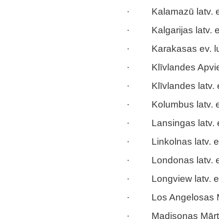
· Kalamazū latv. ev.
· Kalgarijas latv. ev
· Karakasas ev. lu
· Klīvlandes Apvieno
· Klīvlandes latv. ev
· Kolumbus latv. ev
· Lansingas latv. ev
· Linkolnas latv. ev
· Londonas latv. ev
· Longview latv. ev.
· Los Angelosas M
· Madisonas Mārtiņ