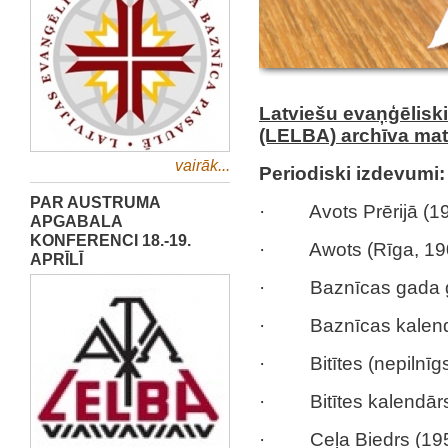
Latviešu evaņģēliski
(LELBA) archīva mate
vairāk...
Periodiski izdevumi:
PAR AUSTRUMA
· Avots Prērijā (19
APGABALA
KONFERENCI 18.-19.
· Awots (Rīga, 19
APRĪLĪ
· Baznīcas gada g
· Baznīcas kalendār
· Bitītes (nepilnīg
· Bitītes kalendārs
· Ceļa Biedrs (195