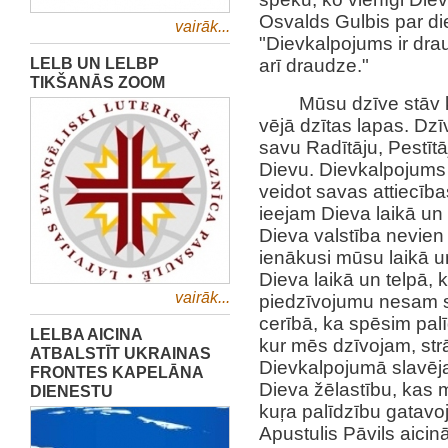
Osvalds Gulbis par di
vairāk...
"Dievkalpojums ir drau
LELB UN LELBP
arī draudze."
TIKŠANĀS ZOOM
Mūsu dzīve stāv 
vējā dzītas lapas. Dzī
savu Radītāju, Pestītā
Dievu. Dievkalpojums i
veidot savas attiecīb
ieejam Dieva laikā un
Dieva valstība nevien 
ienākusi mūsu laikā u
Dieva laikā un telpā,
vairāk...
piedzīvojumu nesam sev
cerībā, ka spēsim palī
LELBA AICINA
kur mēs dzīvojam, st
ATBALSTĪT UKRAINAS
Dievkalpojumā slavē
FRONTES KAPELĀNA
Dieva žēlastību, kas 
DIENESTU
kuŗa palīdzību gatavo
Apustulis Pāvils aicin