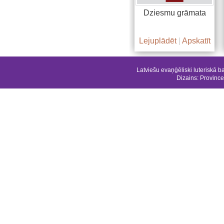
Dziesmu grāmata
Lejuplādēt
|
Apskatīt
Latviešu evaņģēliski luteriskā b
Dizains:
Province