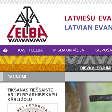
KAS IR LELBA
MISIJA UN VĪZIJA
KALPOŠ
DIEVKALPOJUMI
JAUNUMI
TIKŠANĀS TIEŠSAISTĒ
AR LELBP ARHIBĪSKAPU
KĀRLI ŽOLU