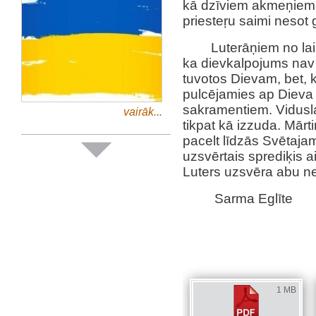
kā dzīviem akmeņiem 
priesteŗu saimi nesot
Luterāņiem no laik
ka dievkalpojums nav 
tuvotos Dievam, bet, 
pulcējamies ap Dieva 
sakramentiem. Vidusl
vairāk...
tikpat kā izzuda. Mārt
pacelt līdzās Svētaja
uzsvērtais sprediķis 
Luters uzsvēra abu n
Sarma Eglīte
1 MB