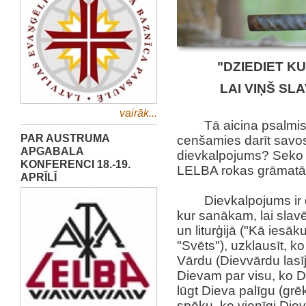
"
DZIEDIET K
LAI VIŅŠ SL
vairāk...
Tā aicina psalmi
PAR AUSTRUMA
cenšamies darīt savos
APGABALA
dievkalpojums? Seko i
KONFERENCI 18.-19.
LELBA rokas grāmatā
APRĪLĪ
Dievkalpojums ir
kur sanākam, lai sla
un liturģijā ("Kā iesā
"Svēts"), uzklausīt, 
Vārdu (Dievvārdu lasīj
Dievam par visu, ko D
lūgt Dieva palīgu (gr
spēku, ko vienīgi Die