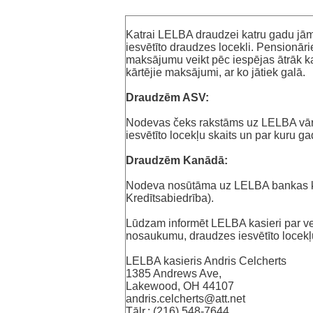
Katrai LELBA draudzei katru gadu jā
iesvētīto draudzes locekli. Pensionār
maksājumu veikt pēc iespējas ātrāk k
kārtējie maksājumi, ar ko jātiek galā.
Draudzēm ASV:
Nodevas čeks rakstāms uz LELBA vārd
iesvētīto locekļu skaits un par kuru
Draudzēm Kanādā:
‌Nodeva nosūtāma uz LELBA bankas ko
Kredītsabiedrība).
‌Lūdzam informēt LELBA kasieri par
nosaukumu, draudzes iesvētīto locekļu
‌LELBA kasieris Andris Celcherts
‌1385 Andrews Ave,
‌Lakewood, OH 44107
‌andris.celcherts@att.net
‌Tālr.: (216) 548-7644