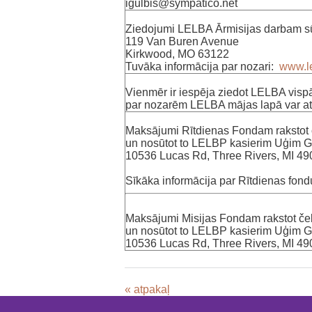
‌igulbis@sympatico.net
‌Ziedojumi LELBA Ārmisijas darbam sū
‌119 Van Buren Avenue
‌Kirkwood, MO 63122
‌Tuvāka informācija par nozari:
www.l
Vienmēr ir iespēja ziedot LELBA vispā
par nozarēm LELBA mājas lapā var at
Maksājumi Rītdienas Fondam rakstot 
un nosūtot to LELBP kasierim Uģim 
10536 Lucas Rd, Three Rivers, MI 4
‌Sīkāka informācija par Rītdienas fo
Maksājumi Misijas Fondam rakstot ček
un nosūtot to LELBP kasierim Uģim 
10536 Lucas Rd, Three Rivers, MI 4
« atpakaļ