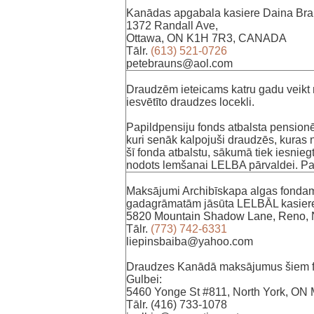
Kanādas apgabala kasiere Daina Br
1372 Randall Ave,
Ottawa, ON K1H 7R3, CANADA
Tālr.
(613) 521-0726
petebrauns@aol.com
Draudzēm ieteicams katru gadu veikt 
iesvētīto draudzes locekli.
‌Papildpensiju fonds atbalsta pensionē
kuri senāk kalpojuši draudzēs, kuras
šī fonda atbalstu, sākumā tiek iesnieg
nodots lemšanai LELBA pārvaldei. Para
Maksājumi Archibīskapa algas fondam
gadagrāmatām jāsūta LELBĀL kasiere
5820 Mountain Shadow Lane, Reno,
‌Tālr.
(773) 742-6331
liepinsbaiba@yahoo.com
‌Draudzes Kanādā maksājumus šiem fo
Gulbei:‌
5460 Yonge St #811, North York, O
Tālr. (416) 733-1078‌