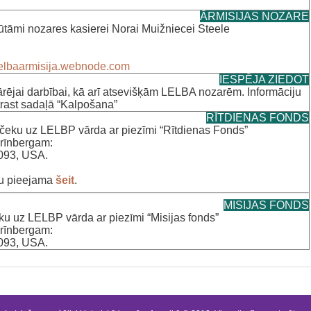
ĀRMISIJAS NOZARE
tāmi nozares kasierei Norai Muižniecei Steele
elbaarmisija.webnode.com
IESPĒJA ZIEDOT
rējai darbībai, kā arī atsevišķām LELBA nozarēm. Informāciju
rast sadaļā “Kalpošana”
RĪTDIENAS FONDS
čeku uz LELBP vārda ar piezīmi “Rītdienas Fonds”
Grīnbergam:
9093, USA.
ndu pieejama
šeit
.
MISIJAS FONDS
u uz LELBP vārda ar piezīmi “Misijas fonds”
Grīnbergam:
9093, USA.