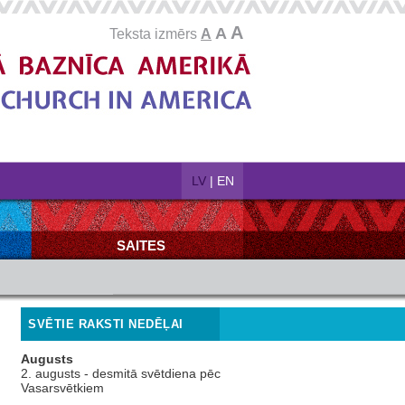
A
A
Teksta izmērs
A
LV
|
EN
SAITES
SVĒTIE RAKSTI NEDĒĻAI
Augusts
2. augusts - desmitā svētdiena pēc
Vasarsvētkiem