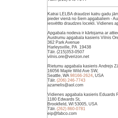
Katrai LELBA draudzei katru gadu jā
pieder vienā no šiem apgabaliem - Au
iesvētīto draudzes locekli. Vidienes 
Apgabala nodeva ir kārtojama ar attie
Austrumu apgabala kasieris Vilnis Or
362 Park Avenue
Harleysville, PA 19438
Tālr. (215)353-0507
vilnis.ore@verizon.net
Rietumu apgabala kasieris
Andrejs Z
16056 Maple Wild Ave SW,
Seattle, WA
98166-2624
, USA
Tālr.
(206) 246-7743
azamelis@aol.com
Vidienes apgabala kasieris Eduards P
1180 Edwards St,
Brookfield, WI 53005, USA
Tālr.
(262) 860-0781
eip@fabco.com