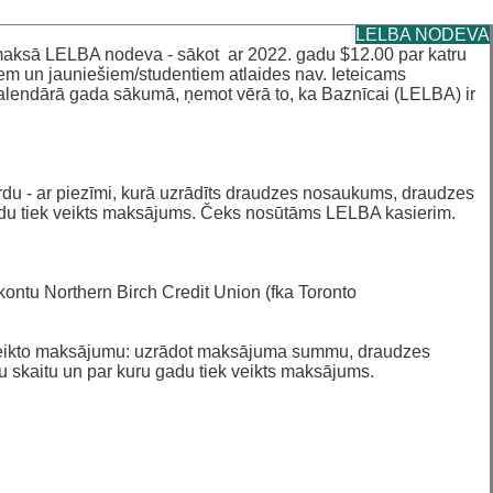
LELBA NODEVA
maksā LELBA nodeva - sākot ar 2022. gadu $12.00 par katru
iem un jauniešiem/studentiem atlaides nav. Ieteicams
alendārā gada sākumā, ņemot vērā to, ka Baznīcai (LELBA) ir
u - ar piezīmi, kurā uzrādīts draudzes nosaukums, draudzes
 gadu tiek veikts maksājums. Čeks nosūtāms LELBA kasierim.
ntu Northern Birch Credit Union (fka Toronto
 veikto maksājumu: uzrādot maksājuma summu, draudzes
 skaitu un par kuru gadu tiek veikts maksājums.