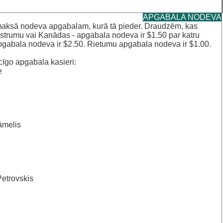
APGABALA NODEVA
maksā nodeva apgabalam, kurā tā pieder. Draudzēm, kas
strumu vai Kanādas - apgabala nodeva ir $1.50 par katru
apgabala nodeva ir $2.50. Rietumu apgabala nodeva ir $1.00.
cīgo apgabala kasieri:
e
āmelis
etrovskis