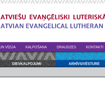
UN VĪZIJA
KALPOŠANA
DRAUDZES
KONTAKTI
DIEVKALPOJUMI
ARHĪVS/VĒSTURE