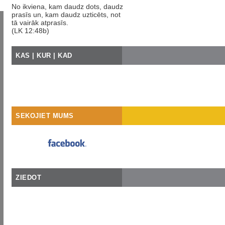
No ikviena, kam daudz dots, daudz
prasīs un, kam daudz uzticēts, not
tā vairāk atprasīs.
(LK 12:48b)
KAS | KUR | KAD
SEKOJIET MUMS
ZIEDOT