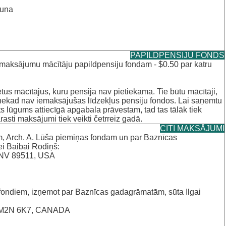
auna
PAPILDPENSIJU FONDS
maksājumu mācītāju papildpensiju fondam - $0.50 par katru
tus mācītājus, kuru pensija nav pietiekama. Tie būtu mācītāji,
 nekad nav iemaksājušas līdzekļus pensiju fondos. Lai saņemtu
ts lūgums attiecīgā apgabala prāvestam, tad tas tālāk tiek
sti maksājumi tiek veikti četrreiz gadā.
CITI MAKSĀJUMI
, Arch. A. Lūša piemiņas fondam un par Baznīcas
i Baibai Rodiņš:
 NV 89511, USA
ndiem, izņemot par Baznīcas gadagrāmatām, sūta Ilgai
N M2N 6K7, CANADA‌