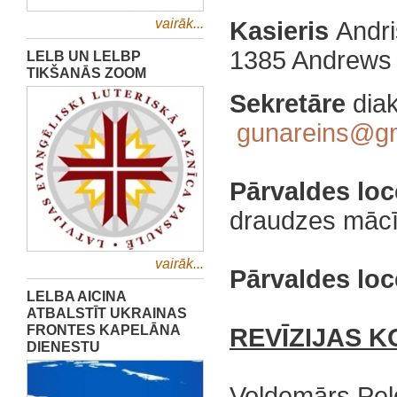
vairāk...
Kasieris
Andri
1385 Andrews
LELB UN LELBP
TIKŠANĀS ZOOM
Sekretāre
dia
gunareins@g
Pārvaldes loc
draudzes mācī
vairāk...
Pārvaldes loc
LELBA AICINA
ATBALSTĪT UKRAINAS
FRONTES KAPELĀNA
REVĪZIJAS KO
DIENESTU
Voldemārs Pel