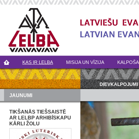
KAS IR LELBA
MISIJA UN VĪZIJA
KALPOŠ
DIEVKALPOJUMI
JAUNUMI
TIKŠANĀS TIEŠSAISTĒ
AR LELBP ARHIBĪSKAPU
KĀRLI ŽOLU