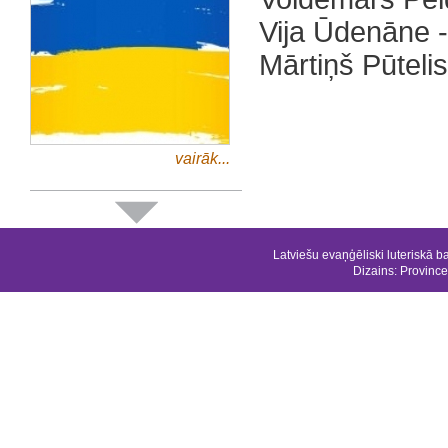
‌Vija Ūdenāne 
Mārtiņš Pūteli
vairāk...
Latviešu evaņģēliski luteriskā b
Dizains:
Province