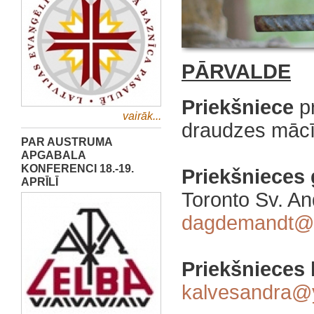
PĀRVALDE
Priekšniece
p
vairāk...
draudzes mācī
PAR AUSTRUMA
APGABALA
KONFERENCI 18.-19.
Priekšnieces 
APRĪLĪ
Toronto Sv. An
dagdemandt@h
Priekšnieces 
kalvesandra@