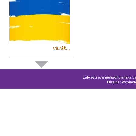
vairāk...
Latviešu evaņģēliski luteriskā b
Dizains:
Province