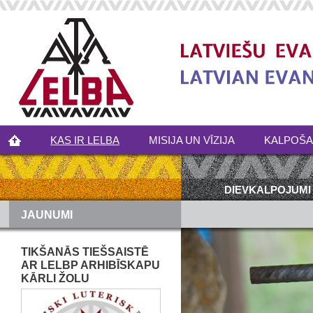
KAS IR LELBA
MISIJA UN VĪZIJA
KALPOŠ
DIEVKALPOJUMI
JAUNUMI
TIKŠANĀS TIEŠSAISTĒ
AR LELBP ARHIBĪSKAPU
KĀRLI ŽOLU