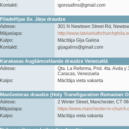
Kontakti:
igorssafins@gmail.com
Filadelfijas Sv. Jāņa draudze
Adrese:
301 N Newtown Street Rd, Newto
Mājaslapa:
http://www.latvianluthchurchphila.o
Kalpo:
Mācītāja Gija Galiņa
Kontakti:
gijagalins@gmail.com
Karakasas Augšāmcelšanās draudze Venecuēlā
Adrese:
‍Qta. La Reforma, Prol. 4ta. Avda y
Caracas, Venezuela
Kalpo:
Mācītāja vieta vakanta
Mančesteras draudze (Holy Transfiguration Romanian O
Adrese:
2 Winter Street, Manchester, CT 0
Mājaslapa:
https://www.manchester-lv-church.
Kalpo:
Mācītāja vieta vakanta