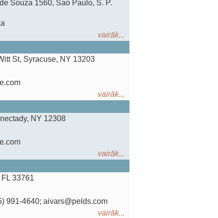
 de Souza 1560, Sao Paulo, S. P.
ka
vairāk...
Witt St, Syracuse, NY 13203
me.com
vairāk...
enectady, NY 12308
me.com
vairāk...
, FL 33761
515) 991-4640; aivars@pelds.com
vairāk...