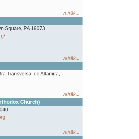
vairāk...
wn Square, PA 19073
rg/
vairāk...
 3ra Transversal de Altamira,
vairāk...
rthodox Church)
6040
org
vairāk...