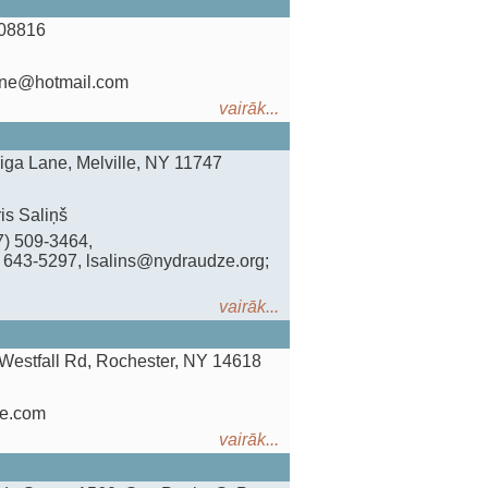
 08816
cane@hotmail.com
vairāk...
Riga Lane, Melville, NY 11747
is Saliņš
17) 509-3464,
) 643-5297, lsalins@nydraudze.org;
vairāk...
Westfall Rd, Rochester, NY 14618
me.com
vairāk...