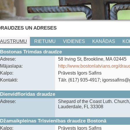
DRAUDZES UN ADRESES
AUSTRUMU
RIETUMU
VIDIENES
KANĀDAS
KO
Bostonas Trimdas draudze
Adrese:
58 Irving St, Brookline, MA 02445
Mājaslapa:
http://www.bostonlatvians.org/drau
Kalpo:
Prāvests Igors Safins
Kontakti:
Tālr. (617) 935-4917; igorssafins
Dienvidfloridas draudze
Adrese:
Shepard of the Coast Luth. Church
Lauderdale, FL 33308
Džamaikpleinas Trīsvienības draudze Bostonā
Kalpo:
Prāvests Igors Safins