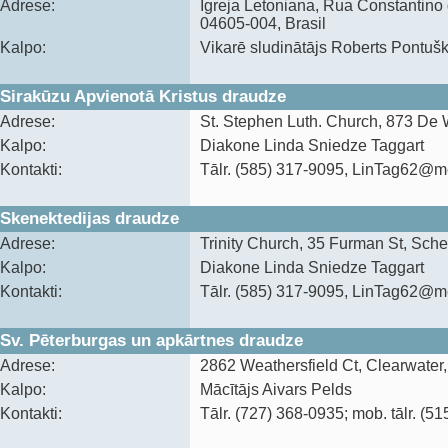
Adrese:
Igreja Letoniana‍, Rua Constantino
04605-004, Brasil
Kalpo:
Vikarē sludinātājs Roberts Pontuš
Sirakūzu Apvienotā Kristus draudze
Adrese:
St. Stephen Luth. Church, 873 De 
Kalpo:
Diakone Linda Sniedze Taggart
Kontakti:
Tālr. (585) 317-9095, LinTag62@
Skenektedijas draudze
Adrese:
Trinity Church, 35 Furman St, Sch
Kalpo:
Diakone Linda Sniedze Taggart
Kontakti:
Tālr. (585) 317-9095, LinTag62@
Sv. Pēterburgas un apkārtnes draudze
Adrese:
2862 Weathersfield Ct, Clearwater
Kalpo:
Mācītājs Aivars Pelds
Kontakti:
Tālr. (727) 368-0935; mob. tālr. (