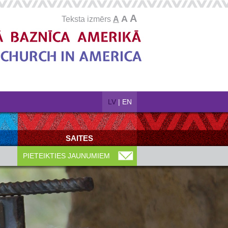
A
A
Teksta izmērs
A
LV
|
EN
SAITES
PIETEIKTIES JAUNUMIEM