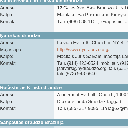
Ņubransvikas un Leikvudas draudze
Adrese:
12 Gates Ave, East Brunswick, NJ
Kalpo:
Mācītāja Ieva Pušmucāne-Kineyko
Kontakti:
Tālr. (908) 638-1101; ‍ievapusmu
Ņujorkas draudze
Adrese:
Latvian Ev. Luth. Church of NY, 4 
Mājaslapa:
http://www.nydraudze.org/
Kalpo:
Mācītājs Juris Saivars, mācītājs Lar
Kontakti:
‍Tālr. (914) 423-0524, mob. tālr. (9
jsaivars@nydraudze.org; tālr. (631
‍tālr. (973) 948-6846
Ročesteras Krusta draudze
Adrese:
Atonement Ev. Luth. Church, 1900 
Kalpo:
Diakone Linda Sniedze Taggart
Kontakti:
Tālr. (585) 317-9095, LinTag62@
Sanpaulas draudze Brazīlijā