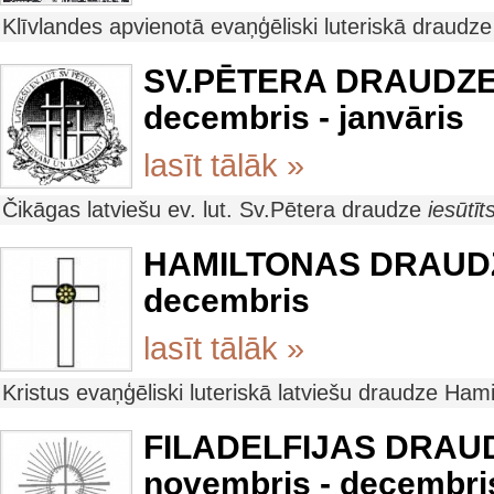
Klīvlandes apvienotā evaņģēliski luteriskā draudz
SV.PĒTERA DRAUDZE
decembris - janvāris
lasīt tālāk »
Čikāgas latviešu ev. lut. Sv.Pētera draudze
iesūtī
HAMILTONAS DRAUD
decembris
lasīt tālāk »
Kristus evaņģēliski luteriskā latviešu draudze Ham
FILADELFIJAS DRAU
novembris - decembri