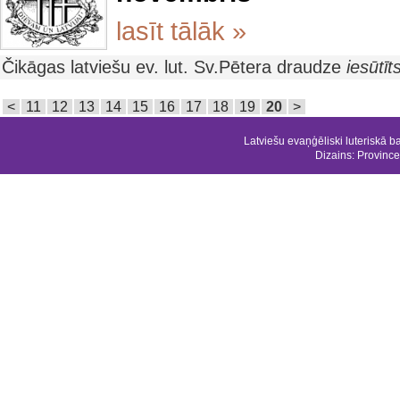
lasīt tālāk »
Čikāgas latviešu ev. lut. Sv.Pētera draudze
iesūtī
<
11
12
13
14
15
16
17
18
19
20
>
Latviešu evaņģēliski luteriskā b
Dizains:
Province