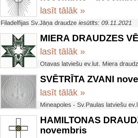
lasīt tālāk »
Filadelfijas Sv.Jāņa draudze
iesūtīts: 09.11.2021
MIERA DRAUDZES VĒS
lasīt tālāk »
Otavas latviešu ev.lut. Miera draud
SVĒTRĪTA ZVANI nove
lasīt tālāk »
Mineapoles - Sv.Paulas latviešu ev
HAMILTONAS DRAUD
novembris