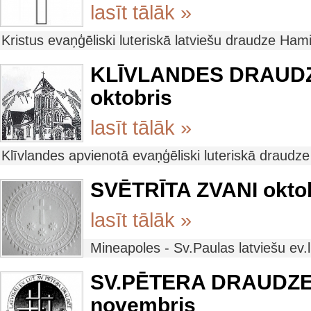
lasīt tālāk »
Kristus evaņģēliski luteriskā latviešu draudze Ham
KLĪVLANDES DRAUDZ
oktobris
lasīt tālāk »
Klīvlandes apvienotā evaņģēliski luteriskā draudz
SVĒTRĪTA ZVANI okto
lasīt tālāk »
Mineapoles - Sv.Paulas latviešu ev
SV.PĒTERA DRAUDZES 
novembris