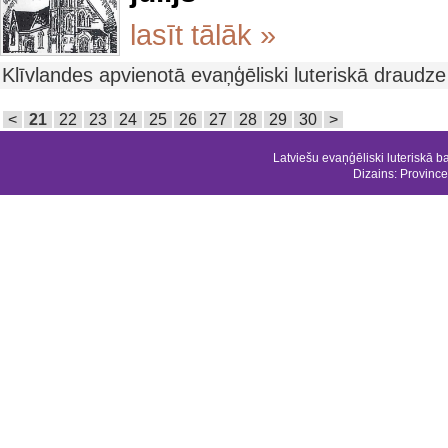
lasīt tālāk »
Klīvlandes apvienotā evaņģēliski luteriskā draudz
<
21
22
23
24
25
26
27
28
29
30
>
Latviešu evaņģēliski luteriskā b
Dizains:
Province