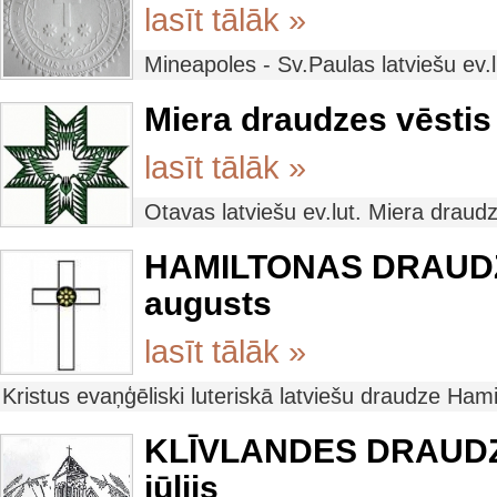
lasīt tālāk »
Mineapoles - Sv.Paulas latviešu ev
Miera draudzes vēstis 
lasīt tālāk »
Otavas latviešu ev.lut. Miera draud
HAMILTONAS DRAUDZES
augusts
lasīt tālāk »
Kristus evaņģēliski luteriskā latviešu draudze Ham
KLĪVLANDES DRAUDZES
jūlijs