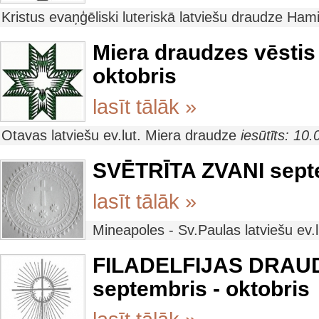
Kristus evaņģēliski luteriskā latviešu draudze Ham
Miera draudzes vēstis
oktobris
lasīt tālāk »
Otavas latviešu ev.lut. Miera draudze
iesūtīts: 10
SVĒTRĪTA ZVANI sept
lasīt tālāk »
Mineapoles - Sv.Paulas latviešu ev
FILADELFIJAS DRAU
septembris - oktobris