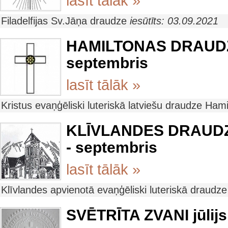
lasīt tālāk »
Filadelfijas Sv.Jāņa draudze
iesūtīts: 03.09.2021
HAMILTONAS DRAUD
septembris
lasīt tālāk »
Kristus evaņģēliski luteriskā latviešu draudze Ham
KLĪVLANDES DRAUDZ
- septembris
lasīt tālāk »
Klīvlandes apvienotā evaņģēliski luteriskā draudz
SVĒTRĪTA ZVANI jūlijs