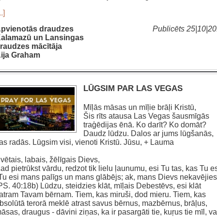
..]
pvienotās draudzes
Publicēts 25|10|2
alamazū un Lansingas
raudzes mācītāja
ija Graham
LŪGSIM PAR LAS VEGAS
Mīļās māsas un mīļie brāļi Kristū,
Šis rīts atausa Las Vegas šausmīgās
traģēdijas ēnā. Ko darīt? Ko domāt?
Daudz lūdzu. Dalos ar jums lūgšanās,
as radās. Lūgsim visi, vienoti Kristū. Jūsu, + Lauma
vētais, labais, žēlīgais Dievs,
ad pietrūkst vārdu, redzot tik lielu ļaunumu, esi Tu tas, kas Tu es
Tu esi mans palīgs un mans glābējs; ak, mans Dievs nekavējies
PS. 40:18b) Lūdzu, steidzies klāt, mīļais Debestēvs, esi klāt
atram Tavam bērnam. Tiem, kas miruši, dod mieru. Tiem, kas
bsolūtā terorā meklē atrast savus bērnus, mazbērnus, brāļus,
āsas, draugus - dāvini ziņas, ka ir pasargāti tie, kuŗus tie mīl, va