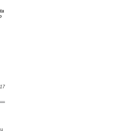
ta
o
017
žu