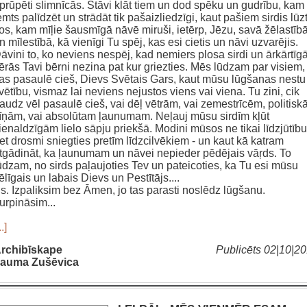
prūpēti slimnīcās. Stāvi klāt tiem un dod spēku un gudrību, kam
emts palīdzēt un strādāt tik pašaizliedzīgi, kaut pašiem sirdis lūzt
os, kam mīļie šausmīgā nāvē miruši, ietērp, Jēzu, savā žēlastīb
n mīlestībā, kā vienīgi Tu spēj, kas esi cietis un nāvi uzvarējis.
āvini to, ko neviens nespēj, kad nemiers plosa sirdi un ārkārtīg
ērās Tavi bērni nezina pat kur griezties. Mēs lūdzam par visiem,
as pasaulē cieš, Dievs Svētais Gars, kaut mūsu lūgšanas nestu
vētību, vismaz lai neviens nejustos viens vai viena. Tu zini, cik
audz vēl pasaulē cieš, vai dēļ vētrām, vai zemestrīcēm, politis
īņām, vai absolūtam ļaunumam. Neļauj mūsu sirdīm kļūt
ienaldzīgām lielo sāpju priekšā. Modini mūsos ne tikai līdzjūtību
et drosmi sniegties pretīm līdzcilvēkiem - un kaut kā katram
tgādināt, ka ļaunumam un nāvei nepieder pēdējais vāŗds. To
ūdzam, no sirds paļaujoties Tev un pateicoties, ka Tu esi mūsu
ēlīgais un labais Dievs un Pestītājs....
s. Izpaliksim bez Āmen, jo tas parasti noslēdz lūgšanu.
urpināsim...
..]
rchibīskape
Publicēts 02|10|2
auma Zušēvica