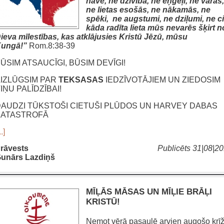
nāve, ne dzīvība, ne eņģeļi, ne varas,
ne lietas esošās, ne nākamās, ne
spēki, ne augstumi, ne dziļumi, ne ci
kāda radīta lieta mūs nevarēs šķirt n
ieva mīlestības, kas atklājusies Kristū Jēzū, mūsu
ungā!”
Rom.8:38-39
ŪSIM ATSAUCĪGI, BŪSIM DEVĪGI!
IZLŪGSIM PAR
TEKSASAS
IEDZĪVOTĀJIEM UN ZIEDOSIM
IŅU PALĪDZĪBAI!
AUDZI TŪKSTOŠI CIETUŠI PLŪDOS UN HARVEY DABAS
KATASTROFĀ
..]
rāvests
Publicēts 31|08|2
unārs Lazdiņš
MĪĻĀS MĀSAS UN MĪĻIE BRĀĻI
KRISTŪ!
Ņemot vērā pasaulē arvien augošo krī