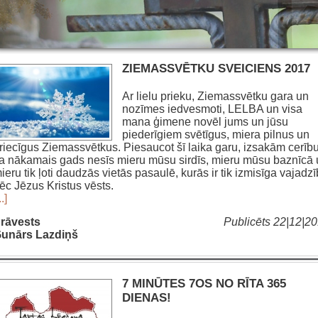
ZIEMASSVĒTKU SVEICIENS 2017
Ar lielu prieku, Ziemassvētku gara un
nozīmes iedvesmoti, LELBA un visa
mana ģimene novēl jums un jūsu
piederīgiem svētīgus, miera pilnus un
riecīgus Ziemassvētkus. Piesaucot šī laika garu, izsakām cerību
a nākamais gads nesīs mieru mūsu sirdīs, mieru mūsu baznīcā 
ieru tik ļoti daudzās vietās pasaulē, kurās ir tik izmisīga vajadz
ēc Jēzus Kristus vēsts.
..]
rāvests
Publicēts 22|12|2
unārs Lazdiņš
7 MINŪTES 7OS NO RĪTA 365
DIENAS!