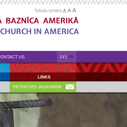
A
A
Teksta izmērs
A
ONTACT US
LV
|
EN
LINKS
PIETEIKTIES JAUNUMIEM