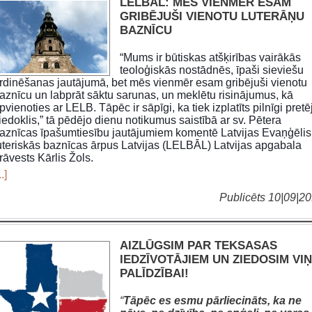
LELBĀL: MĒS VIENMĒR ESAM
GRIBĒJUŠI VIENOTU LUTERĀŅU
BAZNĪCU
“Mums ir būtiskas atšķirības vairākās
teoloģiskās nostādnēs, īpaši sieviešu
rdinēšanas jautājumā, bet mēs vienmēr esam gribējuši vienotu
aznīcu un labprāt sāktu sarunas, un meklētu risinājumus, kā
pvienoties ar LELB. Tāpēc ir sāpīgi, ka tiek izplatīts pilnīgi pretē
iedoklis,” tā pēdējo dienu notikumus saistībā ar sv. Pētera
aznīcas īpašumtiesību jautājumiem komentē Latvijas Evaņģēlis
uteriskās baznīcas ārpus Latvijas (LELBĀL) Latvijas apgabala
rāvests Kārlis Žols.
..]
Publicēts 10|09|2
AIZLŪGSIM PAR TEKSASAS
IEDZĪVOTĀJIEM UN ZIEDOSIM VI
PALĪDZĪBAI!
“
Tāpēc es esmu pārliecināts, ka ne