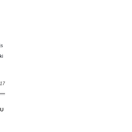
js
ki
017
ŅU