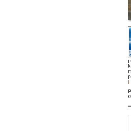
p
k
m
p
[.
P
G