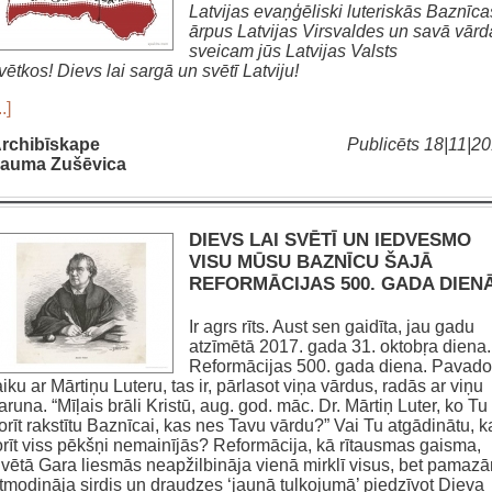
Latvijas evaņģēliski luteriskās Baznīca
ārpus Latvijas Virsvaldes
un savā vārd
sveicam jūs Latvijas Valsts
vētkos!
Dievs lai sargā un svētī Latviju!
..]
rchibīskape
Publicēts 18|11|2
auma Zušēvica
DIEVS LAI SVĒTĪ UN IEDVESMO
VISU MŪSU BAZNĪCU ŠAJĀ
REFORMĀCIJAS 500. GADA DIEN
Ir agrs rīts. Aust sen gaidīta, jau gadu
atzīmētā 2017. gada 31. oktobŗa diena.
Reformācijas 500. gada diena. Pavado
aiku ar Mārtiņu Luteru, tas ir, pārlasot viņa vārdus, radās ar viņu
aruna. “Mīļais brāli Kristū, aug. god. māc. Dr. Mārtiņ Luter, ko Tu
orīt rakstītu Baznīcai, kas nes Tavu vārdu?” Vai Tu atgādinātu, k
orīt viss pēkšņi nemainījās? Reformācija, kā rītausmas gaisma,
vētā Gara liesmās neapžilbināja vienā mirklī visus, bet pamaz
tmodināja sirdis un draudzes ‘jaunā tulkojumā’ piedzīvot Dieva