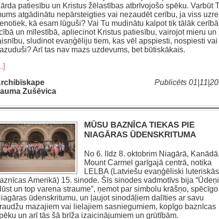
ārda patiesību un Kristus žēlastības atbrīvojošo spēku. Varbūt 
ums atgādinātu nepārsteigties vai nezaudēt cerību, ja viss uzre
enotiek, kā esam lūguši? Vai Tu mudinātu kalpot tik tālāk cerībā
icībā un mīlestībā, apliecinot Kristus patiesību, vairojot mieru un
aisnību, sludinot evaņģēliju tiem, kas vēl apspiesti, nospiesti vai
azuduši? Arī tas nav mazs uzdevums, bet būtiskākais.
..]
rchibīskape
Publicēts 01|11|2
auma Zušēvica
MŪSU BAZNĪCA TIEKAS PIE
NIAGĀRAS ŪDENSKRITUMA
No 6. līdz 8. oktobrim Niagārā, Kanādā
Mount Carmel garīgajā centrā, notika
LELBA (Latviešu evaņģēliski luteriskās
aznīcas Amerikā) 15. sinode. Šīs sinodes vadmotīvs bija “Ūdeņi
lūst un top varena straume”, ņemot par simbolu krāšņo, spēcīgo
iagāras ūdenskritumu, un ļaujot sinodāļiem dalīties ar savu
raudžu mazajiem vai lielajiem sasniegumiem, kopīgo baznīcas
pēku un arī tās šā brīža izaicinājumiem un grūtībām.