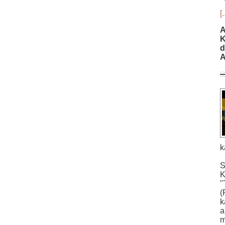
[.
A
K
d
A
k
S
K
"
(
k
a
m