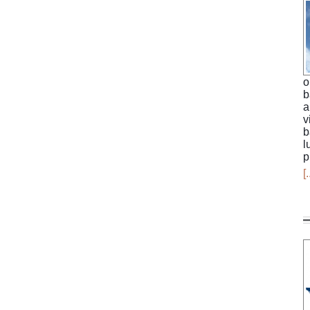
o
b
a
v
b
l
p
[.