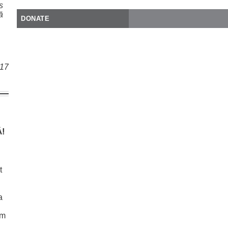
s
ā
DONATE
017
Ā!
t
a
ām