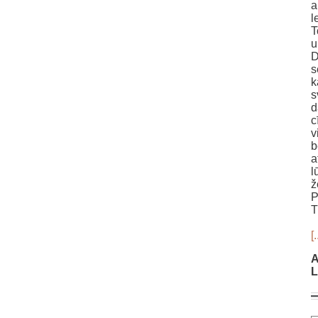
a
l
T
u
D
s
k
s
d
c
v
b
a
l
ž
P
T
[.
A
L