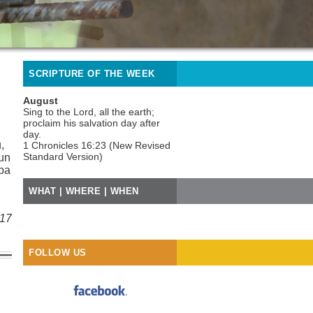
SCRIPTURE OF THE WEEK
August
Sing to the Lord, all the earth;
proclaim his salvation day after
day.
,
1 Chronicles 16:23 (New Revised
Standard Version)
un
ība
WHAT | WHERE | WHEN
017
FOLLOW US