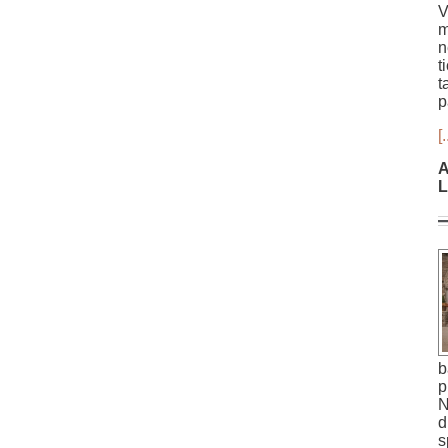
V
m
n
t
t
p
[.
A
L
b
p
N
d
s