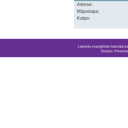
Adrese:
Mājaslapa:
Kalpo:
Latviešu evaņģēliski luteriskā b
Dizains:
Province