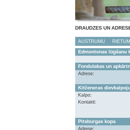
DRAUDZES UN ADRES
AUSTRUMU
RIETU
Edmontonas lūgšanu 
Fondulakas un apkārtn
Adrese:
Kitčeneras dievkalpo
Kalpo:
Kontakti:
Pitsburgas kopa
Adrese: