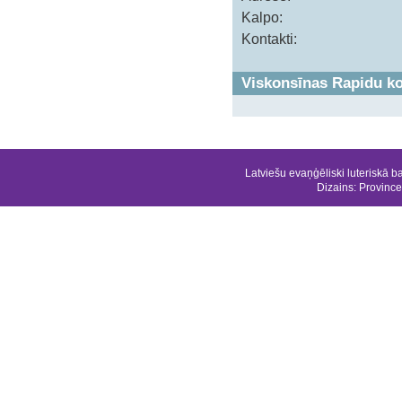
Kalpo:
Kontakti:
Viskonsīnas Rapidu k
Latviešu evaņģēliski luteriskā b
Dizains:
Province