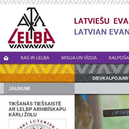
KAS IR LELBA
MISIJA UN VĪZIJA
KALPOŠ
DIEVKALPOJUMI
JAUNUMI
TIKŠANĀS TIEŠSAISTĒ
AR LELBP ARHIBĪSKAPU
KĀRLI ŽOLU