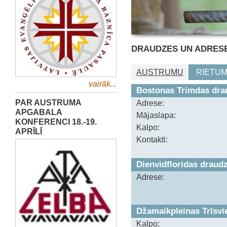
DRAUDZES UN ADRES
AUSTRUMU
RIETU
vairāk...
Bostonas Trimdas dra
PAR AUSTRUMA
Adrese:
APGABALA
Mājaslapa:
KONFERENCI 18.-19.
Kalpo:
APRĪLĪ
Kontakti:
Dienvidfloridas draud
Adrese:
Džamaikpleinas Trīsvi
Kalpo: