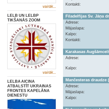
Kontakti:
vairāk...
LELB UN LELBP
Filadelfijas Sv. Jāņa 
TIKŠANĀS ZOOM
Adrese:
Mājaslapa:
Kalpo:
Kontakti:
Karakasas Augšāmcelš
Adrese:
Kalpo:
vairāk...
Mančesteras draudze 
LELBA AICINA
ATBALSTĪT UKRAINAS
Adrese:
FRONTES KAPELĀNA
Mājaslapa:
DIENESTU
Kalpo: