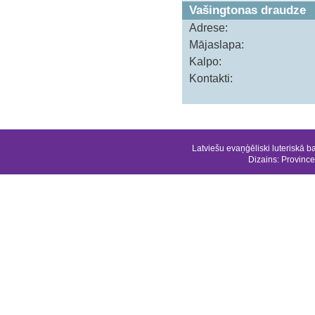
Vašingtonas draudze
Adrese:
Mājaslapa:
Kalpo:
Kontakti:
Latviešu evaņģēliski luteriskā b
Dizains:
Province