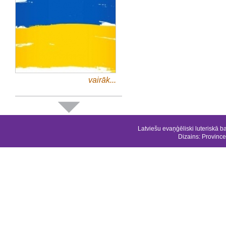
vairāk...
Latviešu evaņģēliski luteriskā b
Dizains:
Province