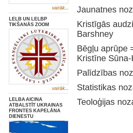
Jaunatnes noz
vairāk...
LELB UN LELBP
Kristīgās audz
TIKŠANĀS ZOOM
Barshney
Bēgļu aprūpe =
Kristīne Sūna
Palīdzības no
Statistikas noz
vairāk...
LELBA AICINA
Teoloģijas noz
ATBALSTĪT UKRAINAS
FRONTES KAPELĀNA
DIENESTU