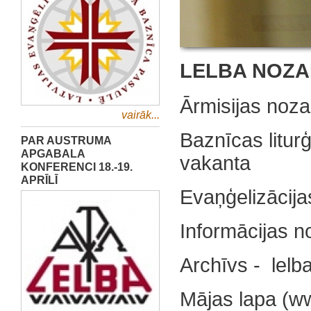
LELBA NOZ
Ārmisijas noza
vairāk...
Baznīcas litur
PAR AUSTRUMA
APGABALA
vakanta
KONFERENCI 18.-19.
APRĪLĪ
Evaņģelizācija
Informācijas n
Archīvs - lel
Mājas lapa (ww