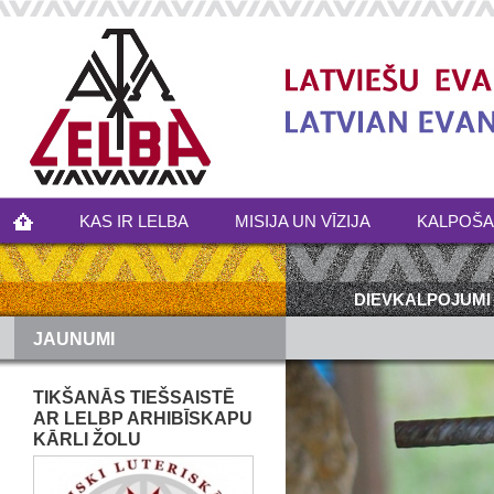
KAS IR LELBA
MISIJA UN VĪZIJA
KALPOŠ
DIEVKALPOJUMI
JAUNUMI
TIKŠANĀS TIEŠSAISTĒ
AR LELBP ARHIBĪSKAPU
KĀRLI ŽOLU