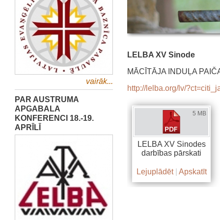
LELBA XV Sinode
MĀCĪTĀJA INDUĻA PAIČ
vairāk...
http://lelba.org/lv/?ct=ci
PAR AUSTRUMA
APGABALA
5 MB
KONFERENCI 18.-19.
APRĪLĪ
LELBA XV Sinodes
darbības pārskati
Lejuplādēt
|
Apskatīt