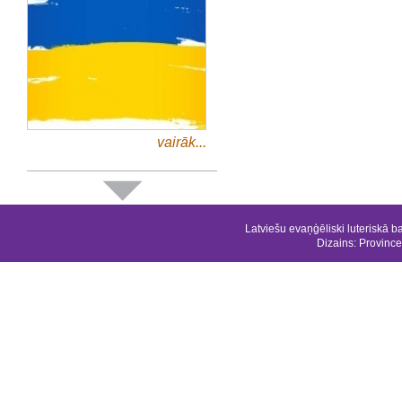
vairāk...
Latviešu evaņģēliski luteriskā b
Dizains:
Province