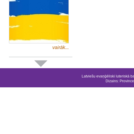
vairāk...
Latviešu evaņģēliski luteriskā b
Dizains:
Province