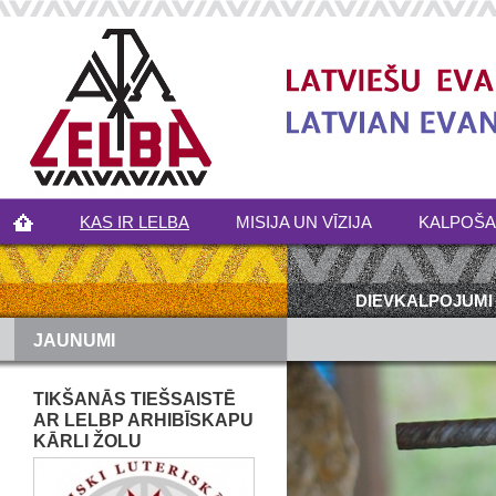
KAS IR LELBA
MISIJA UN VĪZIJA
KALPOŠ
DIEVKALPOJUMI
JAUNUMI
TIKŠANĀS TIEŠSAISTĒ
AR LELBP ARHIBĪSKAPU
KĀRLI ŽOLU