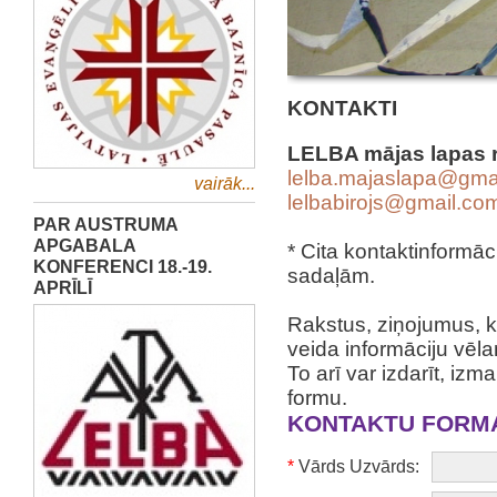
KONTAKTI
LELBA mājas lapas 
lelba.majaslapa@gma
vairāk...
lelbabirojs@gmail.co
PAR AUSTRUMA
APGABALA
* Cita kontaktinformā
KONFERENCI 18.-19.
sadaļām.
APRĪLĪ
Rakstus, ziņojumus, k
veida informāciju vēla
To arī var izdarīt, iz
formu.
KONTAKTU FORM
*
Vārds Uzvārds: