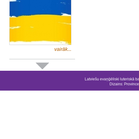
vairāk...
Latviešu evaņģēliski luteriskā b
Dizains:
Province