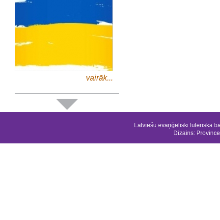
vairāk...
Latviešu evaņģēliski luteriskā b
Dizains:
Province