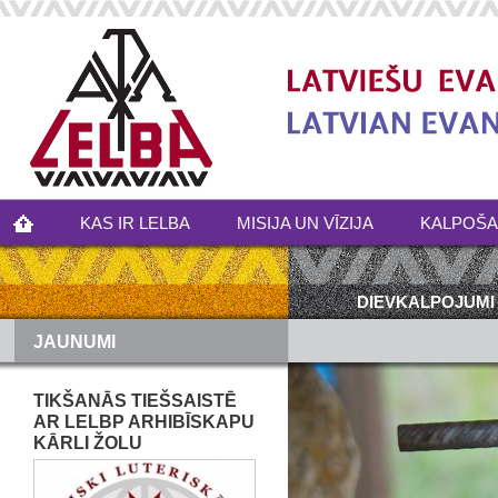
KAS IR LELBA
MISIJA UN VĪZIJA
KALPOŠ
DIEVKALPOJUMI
JAUNUMI
TIKŠANĀS TIEŠSAISTĒ
AR LELBP ARHIBĪSKAPU
KĀRLI ŽOLU