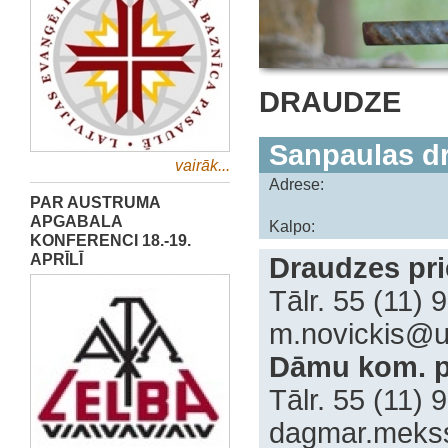
DRAUDZE
Sanpaulas dr
vairāk...
Adrese:
PAR AUSTRUMA
APGABALA
Kalpo:
KONFERENCI 18.-19.
APRĪLĪ
Draudzes pri
Tālr. 55 (11)
m.novickis@u
Dāmu kom. p
‍Tālr. 55 (11)
dagmar.meks