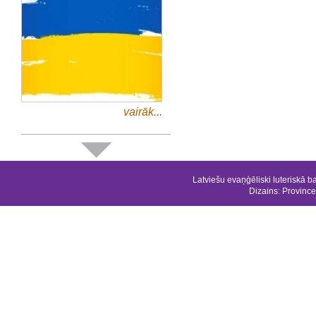
vairāk...
Latviešu evaņģēliski luteriskā b
Dizains:
Province