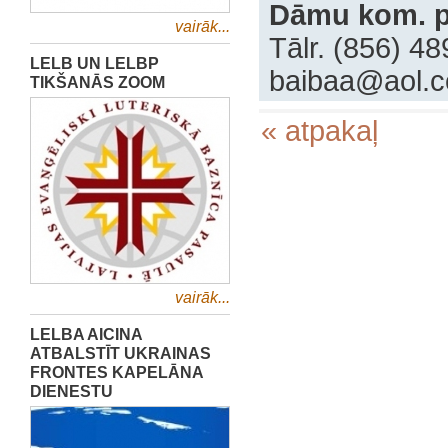
Dāmu kom. p
vairāk...
Tālr. (856) 4
LELB UN LELBP
baibaa@aol.
TIKŠANĀS ZOOM
« atpakaļ
vairāk...
LELBA AICINA
ATBALSTĪT UKRAINAS
FRONTES KAPELĀNA
DIENESTU