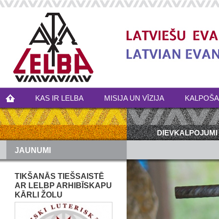
KAS IR LELBA
MISIJA UN VĪZIJA
KALPOŠ
DIEVKALPOJUMI
JAUNUMI
TIKŠANĀS TIEŠSAISTĒ
AR LELBP ARHIBĪSKAPU
KĀRLI ŽOLU