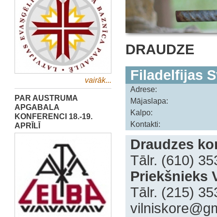
DRAUDZE
Filadelfijas 
vairāk...
Adrese:
PAR AUSTRUMA
Mājaslapa:
APGABALA
Kalpo:
KONFERENCI 18.-19.
Kontakti:
APRĪLĪ
Draudzes kon
Tālr. (610) 3
Priekšnieks V
Tālr. (215) 3
vilniskore@g