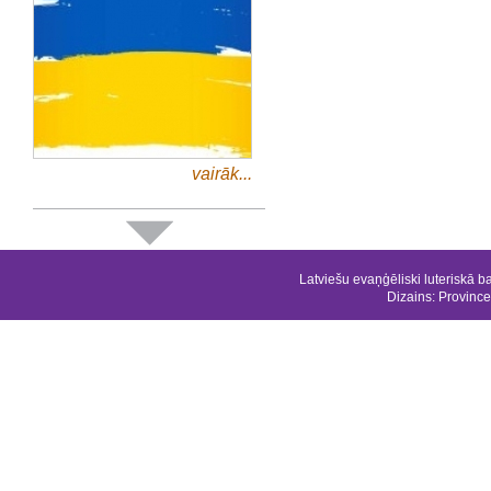
vairāk...
Latviešu evaņģēliski luteriskā b
Dizains:
Province