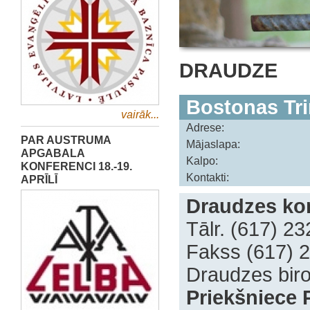
DRAUDZE
Bostonas Tr
vairāk...
Adrese:
PAR AUSTRUMA
Mājaslapa:
APGABALA
Kalpo:
KONFERENCI 18.-19.
Kontakti:
APRĪLĪ
Draudzes kon
Tālr. (617) 2
Fakss (617) 
Draudzes bir
Priekšniece P