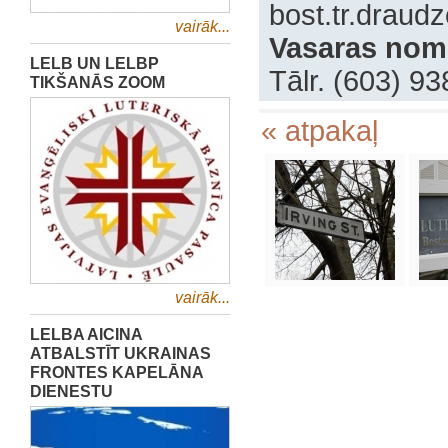
bost.tr.drau
vairāk...
Vasaras nom
LELB UN LELBP
Tālr. (603) 9
TIKŠANĀS ZOOM
« atpakaļ
vairāk...
LELBA AICINA
ATBALSTĪT UKRAINAS
FRONTES KAPELĀNA
DIENESTU