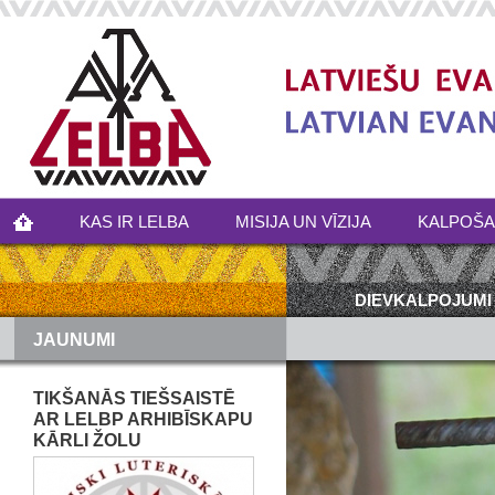
KAS IR LELBA
MISIJA UN VĪZIJA
KALPOŠ
DIEVKALPOJUMI
JAUNUMI
TIKŠANĀS TIEŠSAISTĒ
AR LELBP ARHIBĪSKAPU
KĀRLI ŽOLU