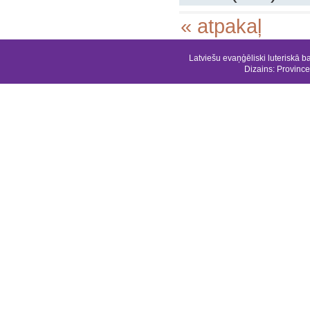
« atpakaļ
Latviešu evaņģēliski luteriskā b
Dizains:
Province