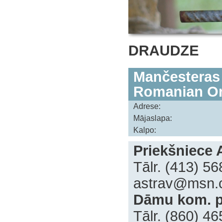
DRAUDZE
Mančesteras 
Romanian Or
Adrese:
Mājaslapa:
Kalpo:
Priekšniece A
Tālr. (413) 5
astrav@msn.
Dāmu kom. pr
Tālr. (860) 4