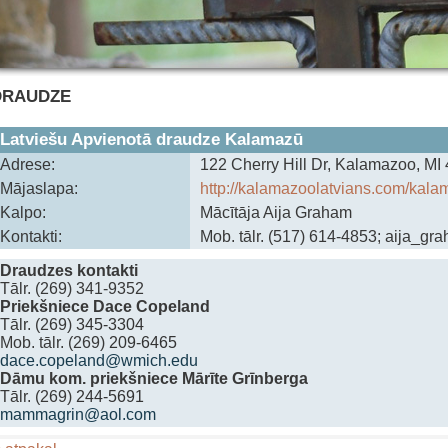
DRAUDZE
Latviešu Apvienotā draudze Kalamazū
Adrese:
122 Cherry Hill Dr, Kalamazoo, M
Mājaslapa:
http://kalamazoolatvians.com/kala
Kalpo:
Mācītāja Aija Graham
Kontakti:
Mob. tālr. (517) 614-4853; ‍aija_
Draudzes kontakti
Tālr. (269) 341-9352
P
riekšniece Dace Copeland
Tālr. (269)
345-3304
Mob. tālr. (269)
209-6465
dace.copeland@wmich.edu
Dāmu kom. priekšniece Mārīte Grīnberga
Tālr. (269)
244-5691
mammagrin@aol.com