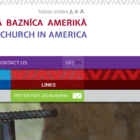
A
A
Teksta izmērs
A
ONTACT US
LV
|
EN
LINKS
PIETEIKTIES JAUNUMIEM