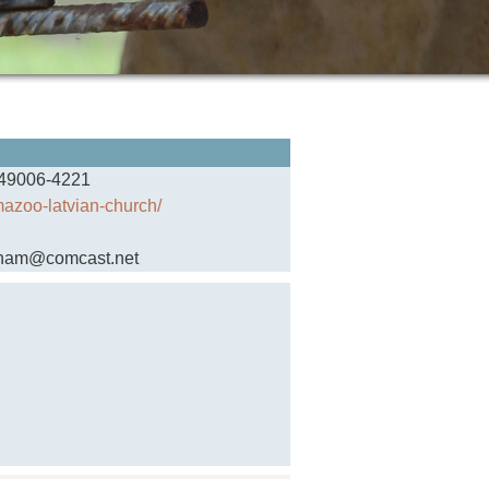
I 49006-4221
mazoo-latvian-church/
graham@comcast.net