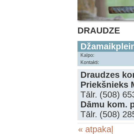
DRAUDZE
Džamaikplein
Kalpo:
Kontakti:
Draudzes kon
Priekšnieks 
Tālr. (508) 6
Dāmu kom. p
‌Tālr. (508) 2
« atpakaļ