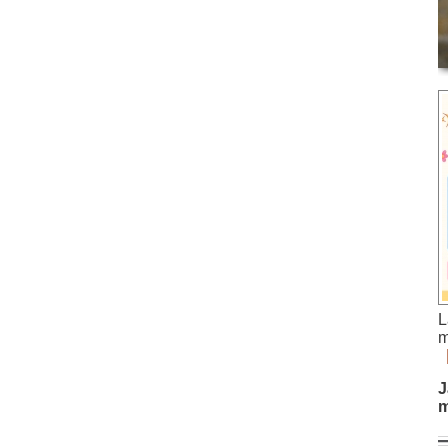
L
m
J
m