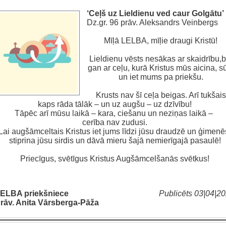
‘Ceļš uz Lieldienu ved caur Golgātu’
Dz.gr. 96 prāv. Aleksandrs Veinbergs
Mīļā LELBA, mīļie draugi Kristū!
Lieldienu vēsts nesākas ar skaidrību,b
gan ar ceļu, kurā Kristus mūs aicina, s
un iet mums pa priekšu.
Krusts nav šī ceļa beigas. Arī tukšais
kaps rāda tālāk – un uz augšu – uz dzīvību!
Tāpēc arī mūsu laikā – kara, ciešanu un neziņas laikā –
cerība nav zudusi.
Lai augšāmceltais Kristus iet jums līdzi jūsu draudzē un ģimenē
stiprina jūsu sirdis un dāvā mieru šajā nemierīgajā pasaulē!
Priecīgus, svētīgus Kristus Augšāmcelšanās svētkus!
ELBA priekšniece
Publicēts 03|04|2
rāv. Anita Vārsberga-Pāža