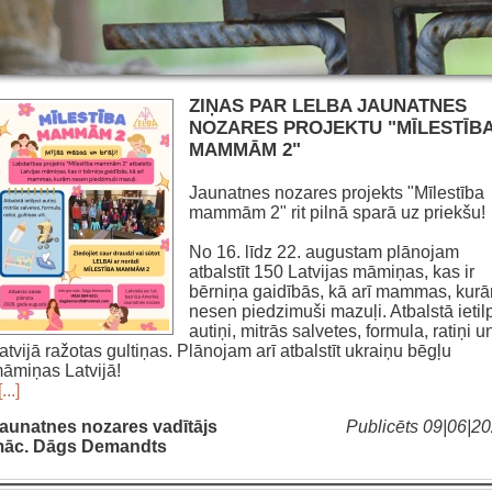
ZIŅAS PAR LELBA JAUNATNES
NOZARES PROJEKTU "MĪLESTĪB
MAMMĀM 2"
Jaunatnes nozares projekts "Mīlestība
mammām 2" rit pilnā sparā uz priekšu!
No 16. līdz 22. augustam plānojam
atbalstīt 150 Latvijas māmiņas, kas ir
bērniņa gaidībās, kā arī mammas, kur
nesen piedzimuši mazuļi. Atbalstā ietil
autiņi, mitrās salvetes, formula, ratiņi u
atvijā ražotas gultiņas. Plānojam arī atbalstīt ukraiņu bēgļu
āmiņas Latvijā!
[...]
aunatnes nozares vadītājs
Publicēts 09|06|2
āc. Dāgs Demandts