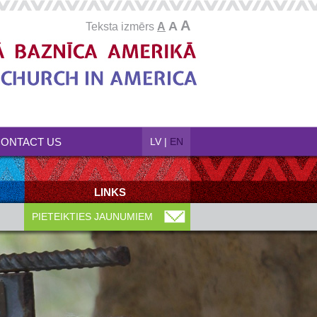
A
A
Teksta izmērs
A
ONTACT US
LV
|
EN
LINKS
PIETEIKTIES JAUNUMIEM