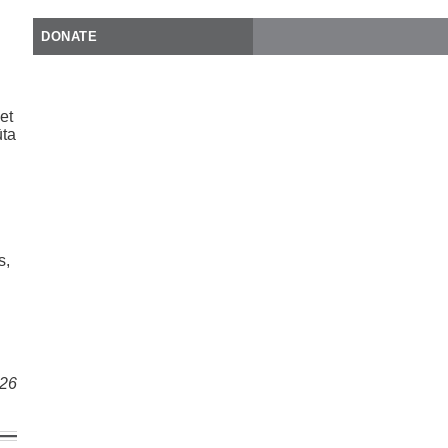
DONATE
et
ūta
s,
026