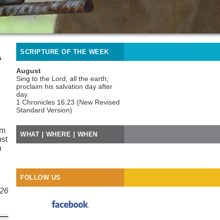
SCRIPTURE OF THE WEEK
A
August
Sing to the Lord, all the earth;
proclaim his salvation day after
day.
1 Chronicles 16:23 (New Revised
Standard Version)
ām
WHAT | WHERE | WHEN
pst
n
FOLLOW US
026