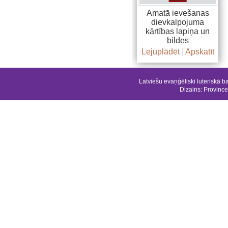
Amatā ievešanas
dievkalpojuma
kārtības lapiņa un
bildes
Lejuplādēt
|
Apskatīt
Latviešu evaņģēliski luteriskā b
Dizains:
Province