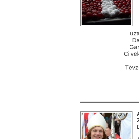
uzt
Da
Gar
Cilvē
Tēvz