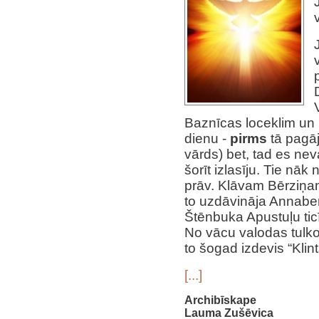
Baznīcas loceklim un 
dienu -
pirms
tā pagāj
vārds) bet, tad es neva
šorīt izlasīju. Tie nā
prāv. Klāvam Bērziņa
to uzdāvināja Annabe
Štēnbuka Apustuļu tic
No vācu valodas tulko
to šogad izdevis “Klint
[...]
Archibīskape
Lauma Zušēvica