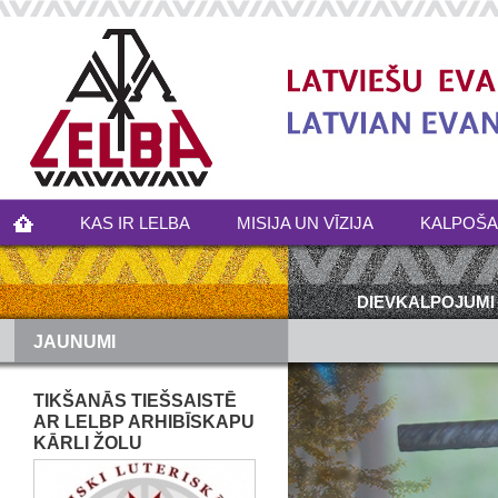
KAS IR LELBA
MISIJA UN VĪZIJA
KALPOŠ
DIEVKALPOJUMI
JAUNUMI
TIKŠANĀS TIEŠSAISTĒ
AR LELBP ARHIBĪSKAPU
KĀRLI ŽOLU