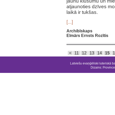
jaunu klusumu un mier
atjaunoties dzīves mo
laikā ir tukšas.
[...]
Archibīskaps
Elmārs Ernsts Rozītis
<
11
12
13
14
15
1
Latviešu evaņģēliski luteriskā b
Dizains:
Province