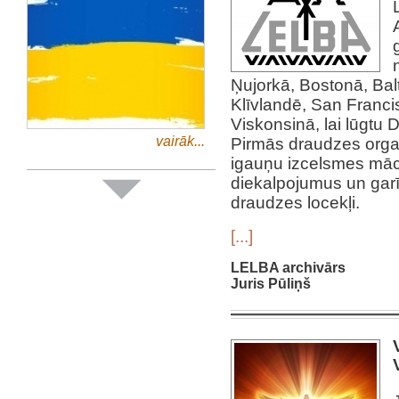
Ņujorkā, Bostonā, Balt
Klīvlandē, San Franci
Viskonsinā, lai lūgtu 
vairāk...
Pirmās draudzes organ
igauņu izcelsmes māc
diekalpojumus un garī
draudzes locekļi.
[...]
LELBA archivārs
Juris Pūliņš