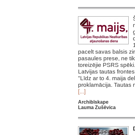
pacelt savas balsis zin
pasaules prese, ne tik
toreizējie PSRS spēki. 
Latvijas tautas frontes
"Līdz ar to 4. maija de
proklamācija. Tautas 
[...]
Archibīskape
Lauma Zušēvica