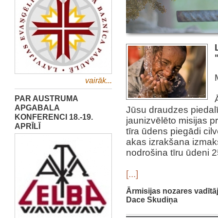
vairāk...
PAR AUSTRUMA
APGABALA
Jūsu draudzes piedalī
KONFERENCI 18.-19.
jaunizvēlēto misijas p
APRĪLĪ
tīra ūdens piegādi ci
akas izrakšana izmak
nodrošina tīru ūdeni 2
[...]
Ārmisijas nozares vadītā
Dace Skudiņa