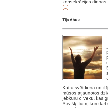
konsekrācijas dienas 
[...]
Tija Abula
Katra svētdiena un it īp
mūsos atjaunotos dzīv
jebkuru cilvēku, kas gr
Sevišķi tiem, kuri dar