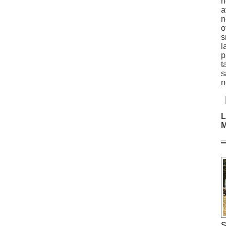
n
a
n
o
s
l
p
t
s
n
L
M
S