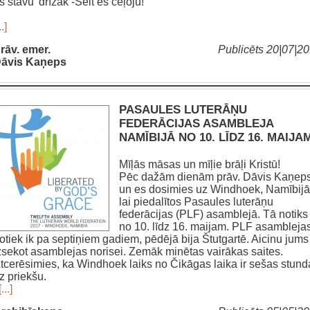
s stāvu’ drīzāk -Šeit es ceļoju!”
..]
rāv. emer.
Publicēts 20|07|2
āvis Kaņeps
PASAULES LUTERĀŅU
FEDERĀCIJAS ASAMBLEJA
NAMĪBIJĀ NO 10. LĪDZ 16. MAIJA
Mīļās māsas un mīļie brāļi Kristū!
Pēc dažām dienām prāv. Dāvis Kaņep
un es dosimies uz Windhoek, Namībijā
lai piedalītos Pasaules luterāņu
federācijas (PLF) asamblejā. Tā notiks
no 10. līdz 16. maijam. PLF asambleja
otiek ik pa septiņiem gadiem, pēdējā bija Štutgartē. Aicinu jums
zsekot asamblejas norisei. Zemāk minētas vairākas saites.
tcerēsimies, ka Windhoek laiks no Čikāgas laika ir sešas stund
z priekšu.
[...]