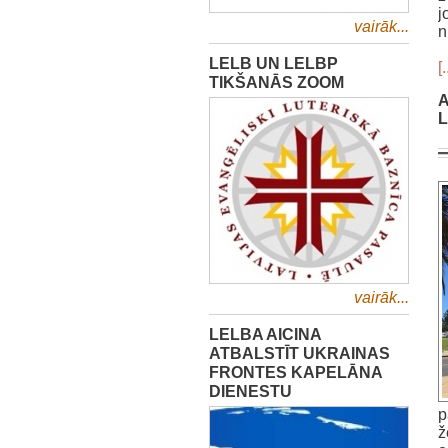
j
vairāk...
n
LELB UN LELBP
[.
TIKŠANĀS ZOOM
A
L
vairāk...
LELBA AICINA
ATBALSTĪT UKRAINAS
FRONTES KAPELĀNA
DIENESTU
p
ž