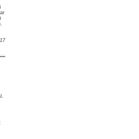
i
 ar
i
.
017
l.
z