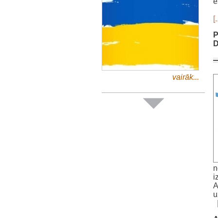
e
[.
P
D
vairāk...
n
i
A
u