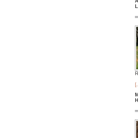
A
L
R
[.
M
H