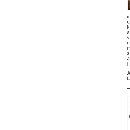
i
u
k
s
v
m
m
s
a
[.
A
L