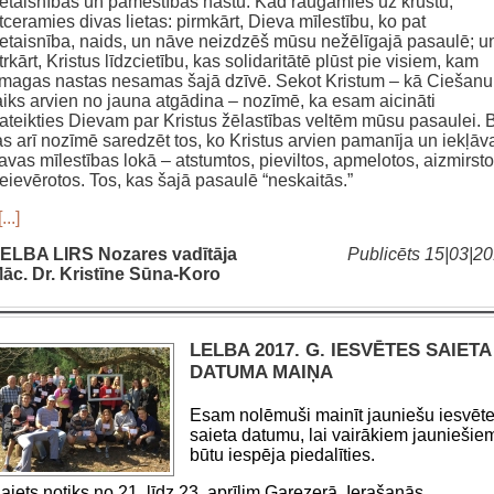
etaisnības un pamestības nastu. Kad raugāmies uz krustu,
tceramies divas lietas: pirmkārt, Dieva mīlestību, ko pat
etaisnība, naids, un nāve neizdzēš mūsu nežēlīgajā pasaulē; u
trkārt, Kristus līdzcietību, kas solidaritātē plūst pie visiem, kam
magas nastas nesamas šajā dzīvē. Sekot Kristum – kā Ciešanu
aiks arvien no jauna atgādina – nozīmē, ka esam aicināti
ateikties Dievam par Kristus žēlastības veltēm mūsu pasaulei. 
as arī nozīmē saredzēt tos, ko Kristus arvien pamanīja un iekļāv
avas mīlestības lokā – atstumtos, pieviltos, apmelotos, aizmirsto
eievērotos. Tos, kas šajā pasaulē “neskaitās.”
[...]
ELBA LIRS Nozares vadītāja
Publicēts 15|03|2
āc. Dr. Kristīne Sūna-Koro
LELBA 2017. G. IESVĒTES SAIETA
DATUMA MAIŅA
Esam nolēmuši mainīt jauniešu iesvēt
saieta datumu, lai vairākiem jauniešie
būtu iespēja piedalīties.
aiets notiks no 21. līdz 23. aprīlim
Garezerā
.
Ierašanās