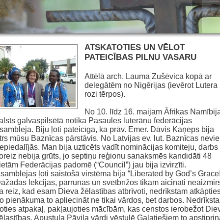
ATSKATOTIES UN VĒLOT
PATEICĪBAS PILNU VASARU
Attēlā arch. Lauma Zušēvica kopā ar
delegātēm no Nigērijas (ievērot Lutera
rozi tērpos).
No 10. līdz 16. maijam Āfrikas Namībij
alsts galvaspilsētā notika Pasaules luterāņu federācijas
sambleja. Biju ļoti pateicīga, ka prāv. Emer. Dāvis Kaņeps bija
trs mūsu Baznīcas pārstāvis. No Latvijas ev. lut. Baznīcas nevi
epiedalījās. Man bija uzticēts vadīt nominācijas komiteju, darbs
oreiz nebija grūts, jo septiņu reģionu sanaksmēs kandidāti 48
ietām Federācijas padomē (“Council”) jau bija izvirzīti.
samblejas ļoti saistošā virstēma bija “Liberated by God’s Grace!
ažādās lekcijās, pārrunās un svētbrīžos tikam aicināti neaizmirs
a reiz, kad esam Dieva žēlastības atbrīvoti, nedrīkstam atkāptie
o pienākuma to apliecināt ne tikai vārdos, bet darbos. Nedrīkst
oties atpakaļ, pakļaujoties mācībām, kas censtos ierobežot Die
ēlastības. Apustuļa Pāvila vārdi vēstulē Galatiešiem to apstiprin