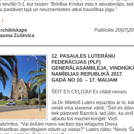
o sevišķi 5:1, kur lasām: “Brīvībai Kristus mūs ir atsvabinājis, tad
u pastāviet tajā un neuzņemieties atkal bauslības jūgu.”
..]
rchibīskape
Publicēts 20|07|2
auma Zušēvica
12. PASAULES LUTERĀŅU
FEDERĀCIJAS (PLF)
ĢENERĀLASAMBLEJA, VINDHŪK
NAMĪBIJAS REPUBLIKĀ 2017.
GADĀ NO 10. – 17. MAIJAM
ŠEIT ES CEĻOJU! Es citādi nevaru
Ja Dr. Mārtiņš Luters iepazītos ar to, k
veidā viņa slavenie vārdi, “Šeit es stāv
tiek pārprasti Baznīcā, tad jātic, ka viņš
atļautu tos mazliet koriģēt. Viņš
abrīnītos: “Vai tiešām mans sacītais bija ielūgums Dieva
ēlastības atpestītajiem stāvēt uz vietas?” Luters rūktu: “Nevis ‘Še