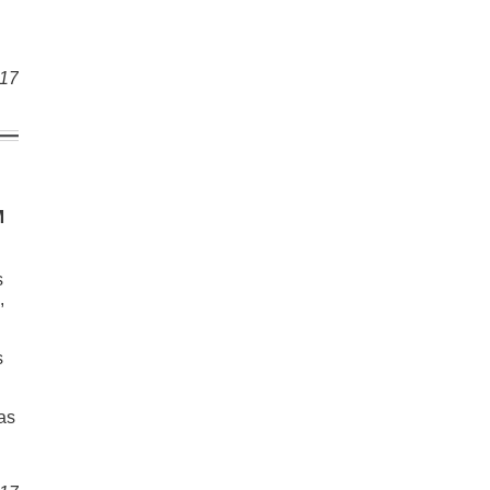
017
M
s
,
s
as