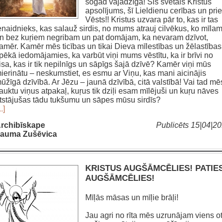
šogad vajadzīga! Šis svētais Kristus
apsolījums, šī Lieldienu cerības un pri
Vēsts!! Kristus uzvara pār to, kas ir tas
enaidnieks, kas salauž sirdis, no mums atrauj cilvēkus, ko mīlam
n bez kuŗiem negribam un pat domājam, ka nevaram dzīvot,
amēr. Kamēr mēs ticības un tikai Dieva mīlestības un žēlastības
pēkā iedomājamies, ka varbūt viņi mums vēstītu, ka ir brīvi no
isa, kas ir tik nepilnīgs un sāpīgs šajā dzīvē? Kamēr viņi mūs
ierinātu – neskumstiet, es esmu ar Viņu, kas mani aicinājis
ūžīgā dzīvībā. Ar Jēzu – jaunā dzīvībā, citā valstībā! Vai tad mē
auktu viņus atpakaļ, kuŗus tik dziļi esam mīlējuši un kuŗu nāves
tstājušas tādu tukšumu un sāpes mūsu sirdīs?
..]
rchibīskape
Publicēts 15|04|2
auma Zušēvica
KRISTUS AUGŠĀMCĒLIES! PATIES
AUGŠĀMCĒLIES!
Mīļās māsas un mīļie brāļi!
Jau agri no rīta mēs uzrunājam viens o