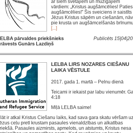
ar šiem svētajiem un mūžīgajiem
vārdiem: „Kristus augšāmcēlies! Paties
augšāmcēlies!” Šis sveiciens ir saistīts
Jēzus Kristus sāpēm un ciešanām, nāv
pie krusta un augšāmcelšanās brīnumu
[...]
ELBA pārvaldes priekšnieks
Publicēts 15|04|2
rāvests Gunārs Lazdiņš
LELBA LIRS NOZARES CIEŠANU
LAIKA VĒSTULE
2017. gada 1. martā – Pelnu dienā
Teicami ir iekaist par labu vienumēr. Ga
4:18
Mīļā LELBA saime!
lāt ir atkal Kristus Ciešanu laiks, kad sava gara skatu vēršam u
ēzus ceļu pretī krustam pasaules vienaldzības un alkatības
riekšā. Pasaules aizmirsts, apmelots, un atstumts, Kristus nesa