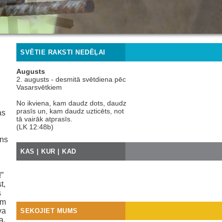
SVĒTIE RAKSTI NEDĒĻAI
Augusts
2. augusts - desmitā svētdiena pēc
Vasarsvētkiem
No ikviena, kam daudz dots, daudz
prasīs un, kam daudz uzticēts, not
as
tā vairāk atprasīs.
(LK 12:48b)
ens
KAS | KUR | KAD
”
t,
s
am
va
SEKOJIET MUMS
a,