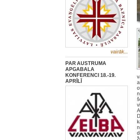
vairāk...
PAR AUSTRUMA
APGABALA
KONFERENCI 18.-19.
v
APRĪLĪ
a
o
n
š
v
A
D
k
n
d
ž