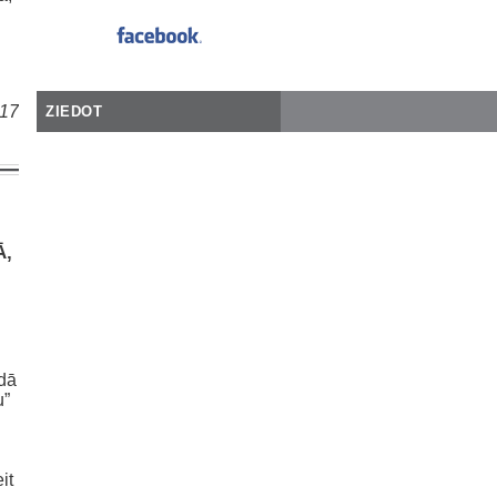
017
ZIEDOT
Ā,
ādā
u”
it