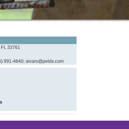
, FL 33761
515) 991-4640; aivars@pelds.com
s