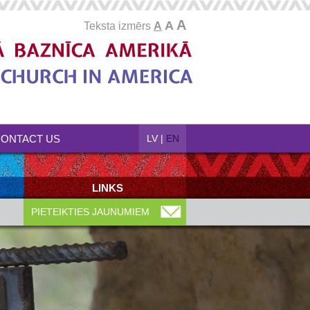
A
A
Teksta izmērs
A
ONTACT US
LV
|
EN
LINKS
PIETEIKTIES JAUNUMIEM