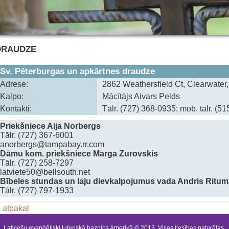
DRAUDZE
Sv. Pēterburgas un apkārtnes draudze
Adrese:
2862 Weathersfield Ct, Clearwater
Kalpo:
Mācītājs Aivars Pelds
Kontakti:
Tālr. (727) 368-0935; mob. tālr. (
Priekšniece Aija Norbergs
Tālr. (727) 367-6001
anorbergs@tampabay.rr.com
Dāmu kom. priekšniece Marga Zurovskis
Tālr. (727) 258-7297
latviete50@bellsouth.net
Bībeles stundas un laju dievkalpojumus vada Andris Ritum
Tālr. (727) 797-1933
 atpakaļ
Latviešu evaņģēliski luteriskā baznīca Amerikā © 2013. Visas tiesības paturētas.