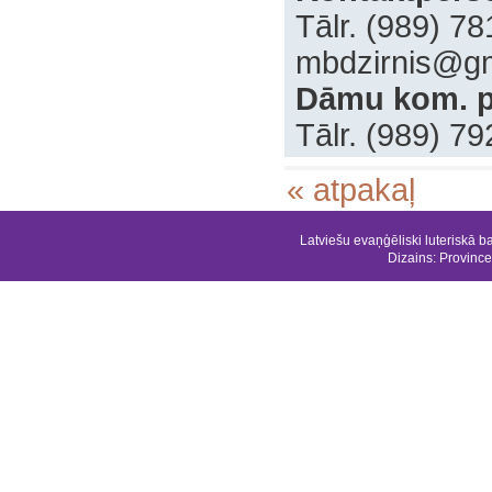
‌Tālr. (989) 7
‌mbdzirnis@g
‍Dāmu kom. 
‍Tālr. (989) 7
« atpakaļ
Latviešu evaņģēliski luteriskā b
Dizains:
Province