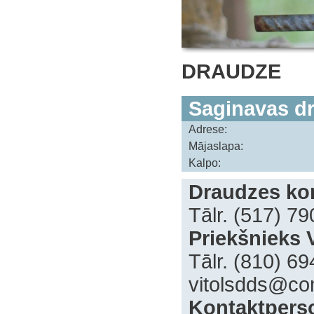
DRAUDZE
Saginavas d
Adrese:
Mājaslapa:
Kalpo:
Draudzes kon
Tālr. (517) 7
Priekšnieks V
Tālr. (810) 6
vitolsdds@co
‌Kontaktpers