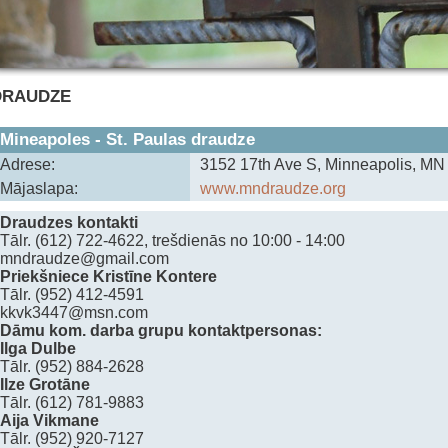
DRAUDZE
Mineapoles - St. Paulas draudze
Adrese:
3152 17th Ave S, Minneapolis, MN
Mājaslapa:
www.mndraudze.org
Draudzes kontakti
Tālr. (612) 722-4622, trešdienās no 10:00 - 14:00
mndraudze@gmail.com
Priekšniece Kristīne Kontere
Tālr. (952) 412-4591
kkvk3447@msn.com
Dāmu kom. darba grupu kontaktpersonas:
Ilga Dulbe
Tālr. (952) 884-2628
‍Ilze Grotāne
‍Tālr. (612) 781-9883
Aija Vikmane
‍Tālr. (952) 920-7127