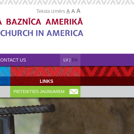
A
A
Teksta izmērs
A
ONTACT US
LV
|
EN
LINKS
PIETEIKTIES JAUNUMIEM