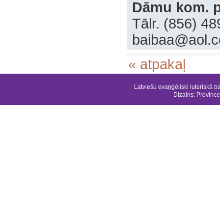
Dāmu kom. p
Tālr. (856) 4
baibaa@aol.
« atpakaļ
Latviešu evaņģēliski luteriskā b
Dizains:
Province