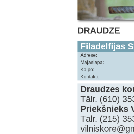
DRAUDZE
Filadelfijas 
Adrese:
Mājaslapa:
Kalpo:
Kontakti:
Draudzes kon
Tālr. (610) 3
Priekšnieks V
Tālr. (215) 3
vilniskore@g