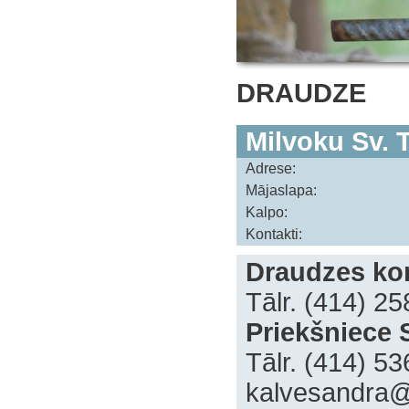
DRAUDZE
Milvoku Sv. 
Adrese:
Mājaslapa:
Kalpo:
Kontakti:
Draudzes kon
Tālr. (414) 2
‍Priekšniece
‍Tālr. (414) 5
‍kalvesandra