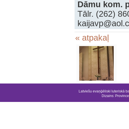
‍Dāmu kom. p
‍Tālr. (262) 8
‍kaijavp@aol.
« atpakaļ
Latviešu evaņģēliski luteriskā b
Dizains:
Province