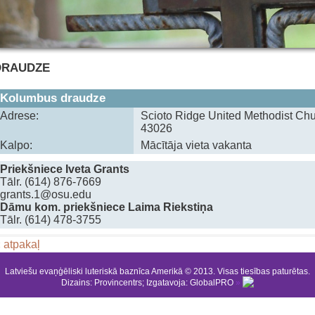
DRAUDZE
Kolumbus draudze
Adrese:
Scioto Ridge United Methodist Chur
43026
Kalpo:
Mācītāja vieta vakanta
Priekšniece Iveta Grants
Tālr. (614) 876-7669
grants.1@osu.edu
Dāmu kom. priekšniece Laima Riekstiņa
‍Tālr. (614) 478-3755
 atpakaļ
Latviešu evaņģēliski luteriskā baznīca Amerikā © 2013. Visas tiesības paturētas.
Dizains:
Provincentrs
; Izgatavoja:
GlobalPRO
»