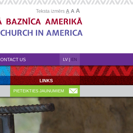
A
A
Teksta izmērs
A
ONTACT US
LV
|
EN
LINKS
PIETEIKTIES JAUNUMIEM