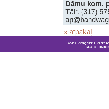
Dāmu kom. p
Tālr. (317) 5
ap@bandwag
« atpakaļ
Latviešu evaņģēliski luteriskā b
Dizains:
Province