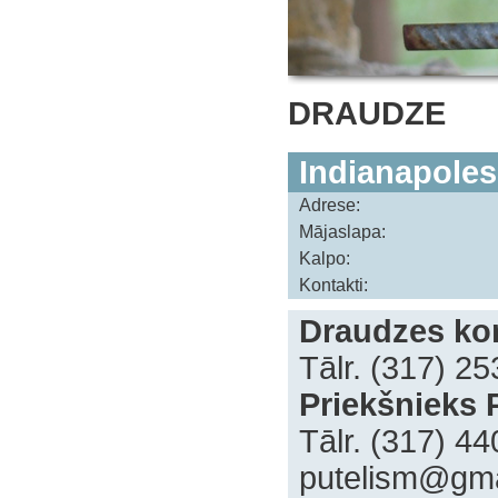
DRAUDZE
Indianapoles
Adrese:
Mājaslapa:
Kalpo:
Kontakti:
Draudzes kon
Tālr. (317) 2
Priekšnieks 
Tālr. (317) 4
putelism@gma