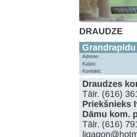
DRAUDZE
Grandrapidu
Adrese:
Kalpo:
Kontakti:
Draudzes kon
Tālr. (616) 3
Priekšnieks 
Dāmu kom. p
Tālr. (616) 7
‍ligagon@hot