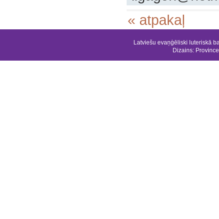
« atpakaļ
Latviešu evaņģēliski luteriskā b
Dizains:
Province