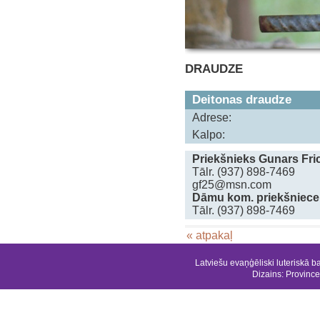
DRAUDZE
Deitonas draudze
Adrese:
Kalpo:
Priekšnieks Gunars Fr
Tālr. (937) 898-7469
gf25@msn.com
Dāmu kom. priekšniece 
Tālr. (937) 898-7469
« atpakaļ
Latviešu evaņģēliski luteriskā b
Dizains:
Province