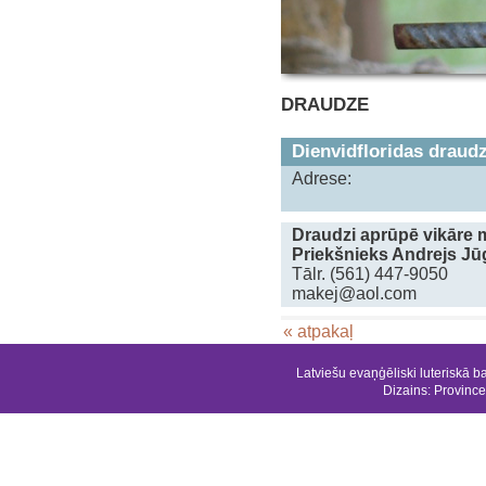
DRAUDZE
Dienvidfloridas draud
Adrese:
Draudzi aprūpē vikāre
Priekšnieks Andrejs Jū
Tālr. (561) 447-9050
makej@aol.com
« atpakaļ
Latviešu evaņģēliski luteriskā b
Dizains:
Province