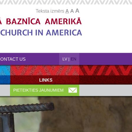
A
A
Teksta izmērs
A
ONTACT US
LV
|
EN
LINKS
PIETEIKTIES JAUNUMIEM