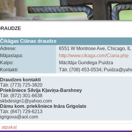
DRAUDZE
Čikāgas Ciānas draudze
Adrese:
‍6551 W Montrose Ave, Chicago, I
Mājaslapa:
http://www.cikaga.com/Ciana.php
Kalpo:
Mācītāja Gundega Puidza
Kontakti:
Tālr. (708) 453-0534; Puidza@ya
Draudzes kontakti
Tālr. (773) 725-3820
Priekšniece Silvija Kļaviņa-Barshney
Tālr. (872) 301-6638
skbdesign1@yahoo.com
Dāmu kom. priekšniece Ināra Grigolats
Tālr. (847) 729-6213
igrigova@aol.com
 atpakaļ