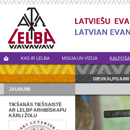
KAS IR LELBA
MISIJA UN VĪZIJA
KALPOŠ
DIEVKALPOJUMI
JAUNUMI
TIKŠANĀS TIEŠSAISTĒ
AR LELBP ARHIBĪSKAPU
KĀRLI ŽOLU