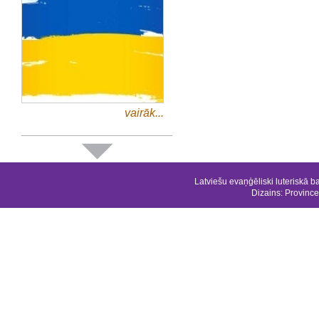
vairāk...
Latviešu evaņģēliski luteriskā b
Dizains:
Province