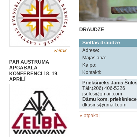
DRAUDZE
Sietlas draudze
Adrese:
vairāk...
Mājaslapa:
PAR AUSTRUMA
Kalpo:
APGABALA
Kontakti:
KONFERENCI 18.-19.
APRĪLĪ
Priekšnieks Jānis Šulc
Tālr.(206) 406-5226
jsulcs@gmail.com
Dāmu kom. priekšniece
dkusins@gmail.com
« atpakaļ