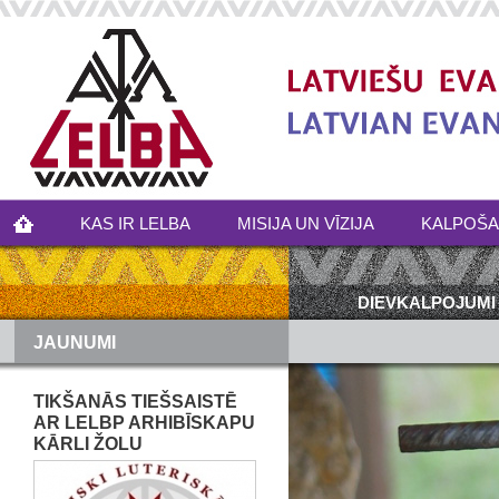
KAS IR LELBA
MISIJA UN VĪZIJA
KALPOŠ
DIEVKALPOJUMI
JAUNUMI
TIKŠANĀS TIEŠSAISTĒ
AR LELBP ARHIBĪSKAPU
KĀRLI ŽOLU