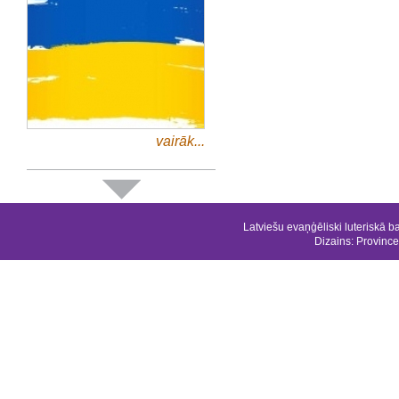
vairāk...
Latviešu evaņģēliski luteriskā b
Dizains:
Province