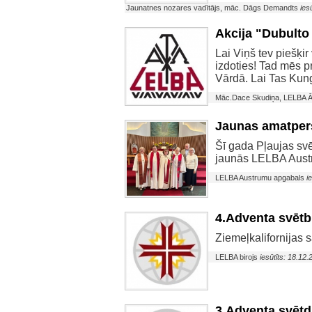
Jaunatnes nozares vadītājs, māc. Dāgs Demandts
ies
Akcija "Dubulto
Lai Viņš tev piešķir
izdoties! Tad mēs 
Vārdā. Lai Tas Kung
Māc.Dace Skudiņa, LELBA Ār
Jaunas amatper
Šī gada Pļaujas svē
jaunās LELBA Aust
LELBA Austrumu apgabals
i
4.Adventa svētbr
Ziemeļkalifornijas 
LELBA birojs
iesūtīts: 18.12
3.Adventa svētdi