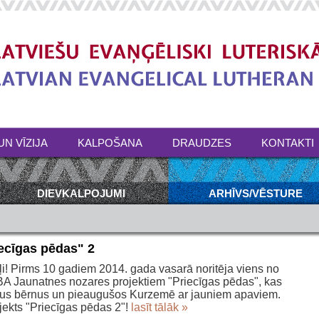
UN VĪZIJA
KALPOŠANA
DRAUDZES
KONTAKTI
DIEVKALPOJUMI
ARHĪVS/VĒSTURE
cīgas pēdas" 2
i! Pirms 10 gadiem 2014. gada vasarā noritēja viens no
A Jaunatnes nozares projektiem "Priecīgas pēdas", kas
cīgus bērnus un pieaugušos Kurzemē ar jauniem apaviem.
jekts "Priecīgas pēdas 2"!
lasīt tālāk »