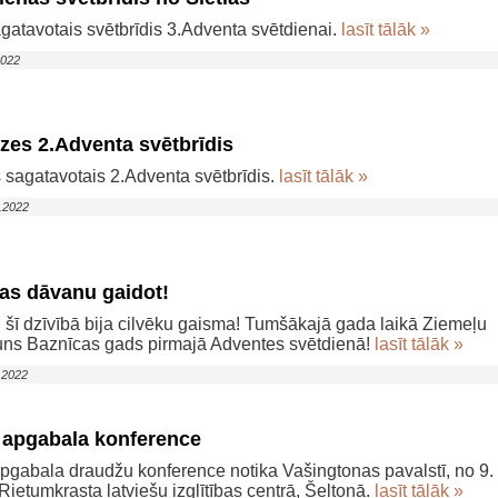
gatavotais svētbrīdis 3.Adventa svētdienai.
lasīt tālāk »
2022
es 2.Adventa svētbrīdis
sagatavotais 2.Adventa svētbrīdis.
lasīt tālāk »
2.2022
as dāvanu gaidot!
n šī dzīvībā bija cilvēku gaisma! Tumšākajā gada laikā Ziemeļu
uns Baznīcas gads pirmajā Adventes svētdienā!
lasīt tālāk »
1.2022
apgabala konference
gabala draudžu konference notika Vašingtonas pavalstī, no 9.
Rietumkrasta latviešu izglītības centrā, Šeltonā.
lasīt tālāk »