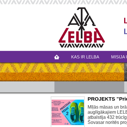
KAS IR LELBA
MISIJA 
PROJEKTS "Prie
Mīļās māsas un brāļ
auglīgākajiem LELB
atbalstīja 432 trū
Šovasar noritēs pro