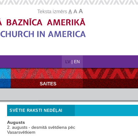
A
A
Teksta izmērs
A
LV
|
EN
SAITES
SVĒTIE RAKSTI NEDĒĻAI
Augusts
2. augusts - desmitā svētdiena pēc
Vasarsvētkiem