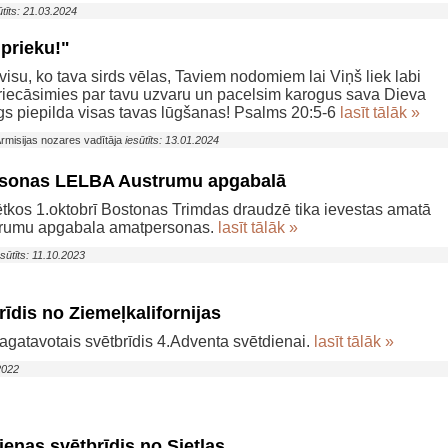
ūtīts: 21.03.2024
 prieku!"
 visu, ko tava sirds vēlas, Taviem nodomiem lai Viņš liek labi
priecāsimies par tavu uzvaru un pacelsim karogus sava Dieva
s piepilda visas tavas lūgšanas! Psalms 20:5-6
lasīt tālāk »
misijas nozares vadītāja
iesūtīts: 13.01.2024
sonas LELBA Austrumu apgabalā
tkos 1.oktobrī Bostonas Trimdas draudzē tika ievestas amatā
rumu apgabala amatpersonas.
lasīt tālāk »
esūtīts: 11.10.2023
īdis no Ziemeļkalifornijas
sagatavotais svētbrīdis 4.Adventa svētdienai.
lasīt tālāk »
.2022
enas svētbrīdis no Sietlas