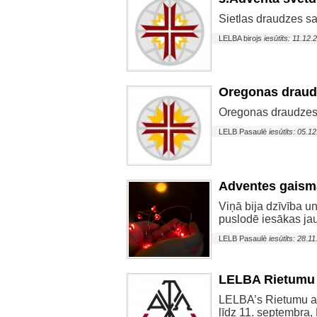
Sietlas draudzes sa
LELBA birojs
iesūtīts: 11.12.
Oregonas draudz
Oregonas draudzes 
LELB Pasaulē
iesūtīts: 05.1
Adventes gaism
Viņā bija dzīvība u
puslodē iesākas ja
LELB Pasaulē
iesūtīts: 28.1
LELBA Rietumu 
LELBA’s Rietumu ap
līdz 11. septembŗa, 