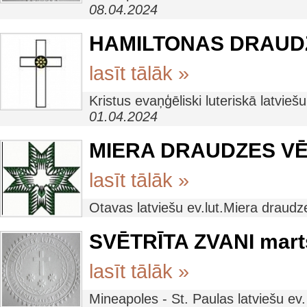
08.04.2024
HAMILTONAS DRAUDZE
lasīt tālāk »
Kristus evaņģēliski luteriskā latvi
01.04.2024
MIERA DRAUDZES VĒST
lasīt tālāk »
Otavas latviešu ev.lut.Miera draud
SVĒTRĪTA ZVANI mart
lasīt tālāk »
Mineapoles - St. Paulas latviešu ev