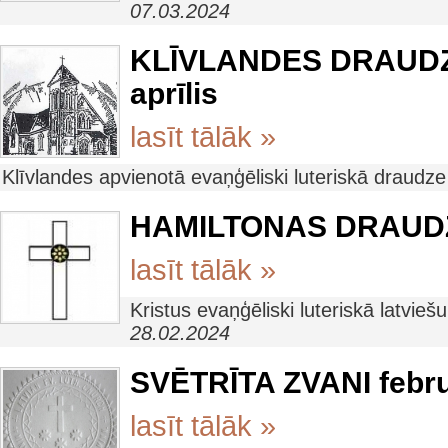
07.03.2024
KLĪVLANDES DRAUDZE
aprīlis
lasīt tālāk »
Klīvlandes apvienotā evaņģēliski luteriskā draudz
HAMILTONAS DRAUDZ
lasīt tālāk »
Kristus evaņģēliski luteriskā latvi
28.02.2024
SVĒTRĪTA ZVANI febru
lasīt tālāk »