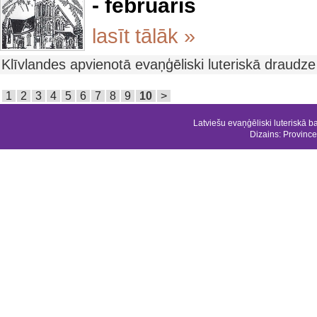
- februāris
lasīt tālāk »
Klīvlandes apvienotā evaņģēliski luteriskā draudz
1
2
3
4
5
6
7
8
9
10
>
Latviešu evaņģēliski luteriskā b
Dizains:
Province