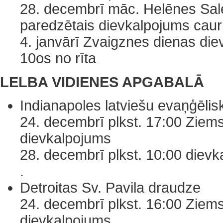
28. decembrī māc. Helēnes Sal
paredzētais dievkalpojums caur
4. janvārī Zvaigznes dienas di
10os no rīta
LELBA VIDIENES APGABALĀ
Indianapoles latviešu evaņģēlisk
24. decembrī plkst. 17:00 Ziem
dievkalpojums
28. decembrī plkst. 10:00 dievk
.
Detroitas Sv. Pavila draudze
24. decembrī plkst. 16:00 Ziem
dievkalpojums