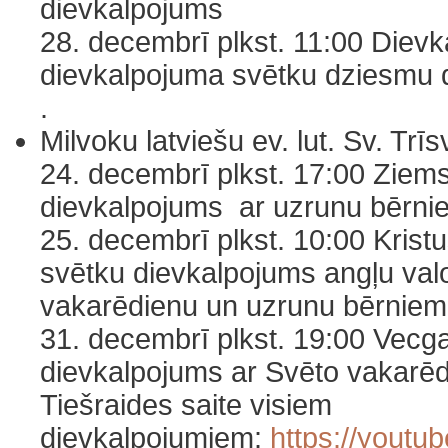
dievkalpojums
28. decembrī plkst. 11:00 Diev
dievkalpojuma svētku dziesmu d
.
Milvoku latviešu ev. lut. Sv. Tr
24. decembrī plkst. 17:00 Ziem
dievkalpojums ar uzrunu bērni
25. decembrī plkst. 10:00 Kris
svētku dievkalpojums angļu val
vakarēdienu un uzrunu bērniem
31. decembrī plkst. 19:00 Vecg
dievkalpojums ar Svēto vakarēd
Tiešraides saite visiem
dievkalpojumiem:
https://yout