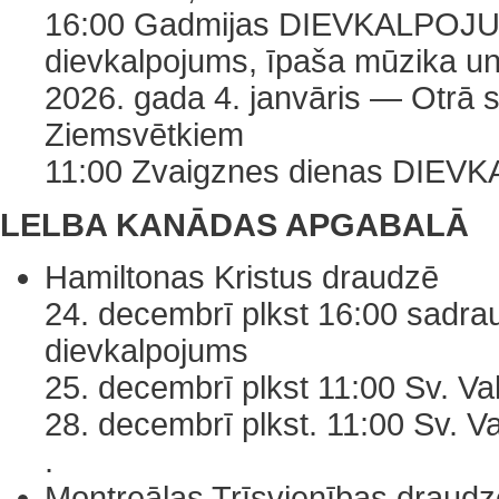
16:00 Gadmijas DIEVKALPOJUM
dievkalpojums, īpaša mūzika un
2026. gada 4. janvāris — Otrā 
Ziemsvētkiem
11:00 Zvaigznes dienas DIE
LELBA KANĀDAS APGABALĀ
Hamiltonas Kristus draudzē
24. decembrī plkst 16:00 sadra
dievkalpojums
25. decembrī plkst 11:00 Sv. V
28. decembrī plkst. 11:00 Sv. V
.
Montreālas Trīsvienības draudz