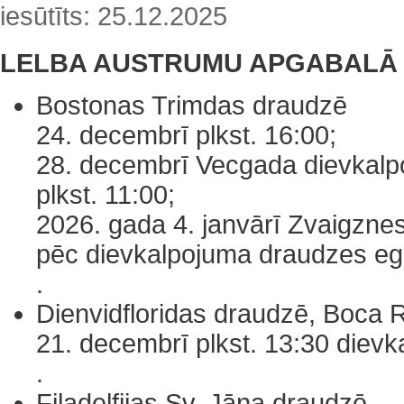
iesūtīts: 25.12.2025
LELBA AUSTRUMU APGABALĀ
Bostonas Trimdas draudzē
24. decembrī plkst. 16:00;
28. decembrī Vecgada dievkal
plkst. 11:00;
2026. gada 4. janvārī Zvaigznes
pēc dievkalpojuma draudzes egl
.
Dienvidfloridas draudzē, Boca 
21. decembrī plkst. 13:30 diev
.
Filadelfijas Sv. Jāņa draudzē