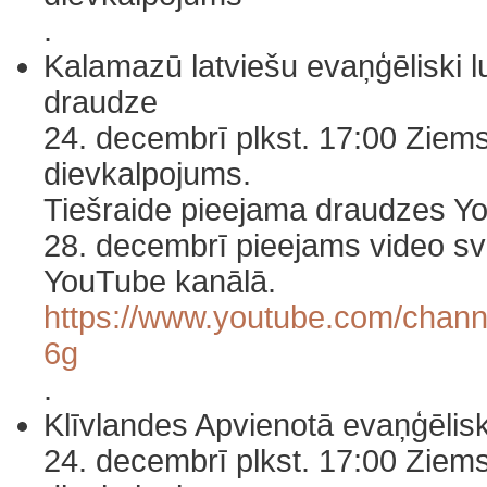
.
Kalamazū latviešu evaņģēliski l
draudze
24. decembrī plkst. 17:00 Ziem
dievkalpojums.
Tiešraide pieejama draudzes Y
28. decembrī pieejams video sv
YouTube kanālā.
https://www.youtube.com/cha
6g
.
Klīvlandes Apvienotā evaņģēlisk
24. decembrī plkst. 17:00 Ziem