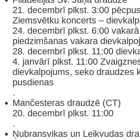
21. decembrī plkst. 3:00 pēcpu
Ziemsvētku koncerts – dievkal
24. decembrī plkst. 6:00 vakar
piedzimšanas vakara dievkalpo
28. decembrī plkst. 11:00 dievk
4. janvārī plkst. 11:00 Zvaigzne
dievkalpojums, seko draudzes 
pusdienas
.
Mančesteras draudzē (CT)
20. decembrī plkst. 11:00
.
Ņubransvikas un Leikvudas dra