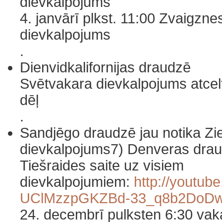
dievkalpojums
4. janvārī plkst. 11:00 Zvaigzne
dievkalpojums
.
Dienvidkalifornijas draudzē
Svētvakara dievkalpojums atcelts
dēļ
.
Sandjēgo draudzē jau notika Z
dievkalpojums7) Denveras dra
Tiešraides saite uz visiem
dievkalpojumiem:
http://youtub
UClMzzpGKZBd-33_q8b2DoDw/
24. decembrī pulksten 6:30 vak