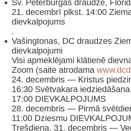
Sv. Pēterburgas draudzē, Flori
21. decembrī plkst. 14:00 Ziem
dievkalpojums
.
Vašingtonas, DC draudzes Ziem
dievkalpojumi
Visi apmeklējami klātienē dievn
Zoom (saite atrodama
www.dcd
24. decembris — Kristus piedz
16:30 Svētvakara iedziedāšana
17:00 DIEVKALPOJUMS
28. decembris — Pirmā svētdi
11:00 Dziesmu DIEVKALPOJ
Trešdiena, 31. decembris — V