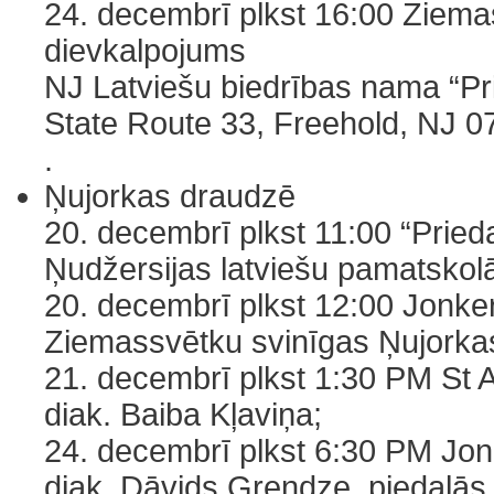
24. decembrī plkst 16:00 Ziem
dievkalpojums
NJ Latviešu biedrības nama “Pr
State Route 33, Freehold, NJ 0
.
Ņujorkas draudzē
20. decembrī plkst 11:00 “Pried
Ņudžersijas latviešu pamatskol
20. decembrī plkst 12:00 Jonke
Ziemassvētku svinīgas Ņujorkas
21. decembrī plkst 1:30 PM St 
diak. Baiba Kļaviņa;
24. decembrī plkst 6:30 PM Jo
diak. Dāvids Grendze, piedalās 