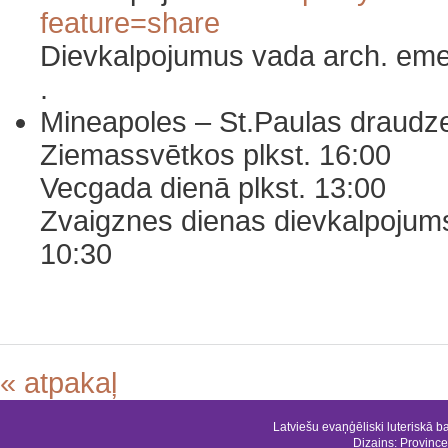
feature=share
Dievkalpojumus vada arch. eme
.
Mineapoles – St.Paulas draudze
Ziemassvētkos plkst. 16:00
Vecgada dienā plkst. 13:00
Zvaigznes dienas dievkalpojums 
10:30
« atpakaļ
Latviešu evaņģēliski luteriskā b
Dizains:
Province