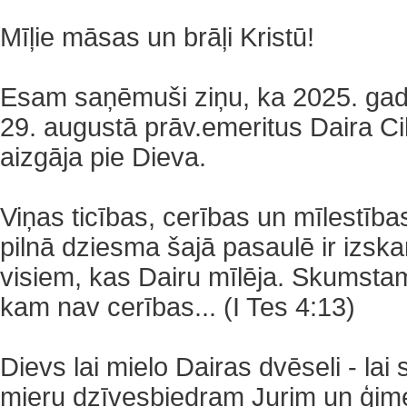
Mīļie māsas un brāļi Kristū!
‌Esam saņēmuši ziņu, ka 2025. ga
29. augustā prāv.emeritus Daira Ci
aizgāja pie Dieva.
‌Viņas ticības, cerības un mīlestība
pilnā dziesma šajā pasaulē ir izska
visiem, kas Dairu mīlēja. Skumstam
kam nav cerības... (I Tes 4:13)
‌Dievs lai mielo Dairas dvēseli - la
mieru dzīvesbiedram Jurim un ģime