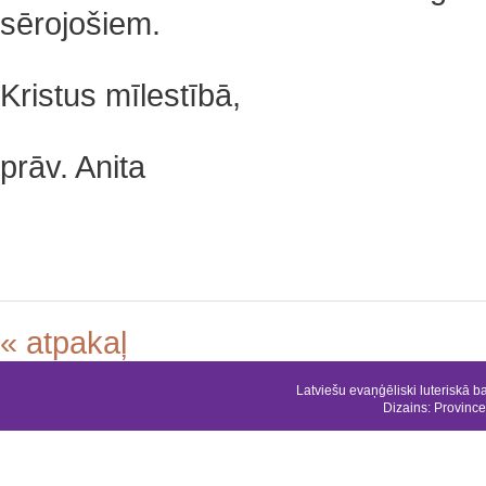
sērojošiem.
‌Kristus mīlestībā,
‌prāv. Anita
« atpakaļ
Latviešu evaņģēliski luteriskā b
Dizains:
Province