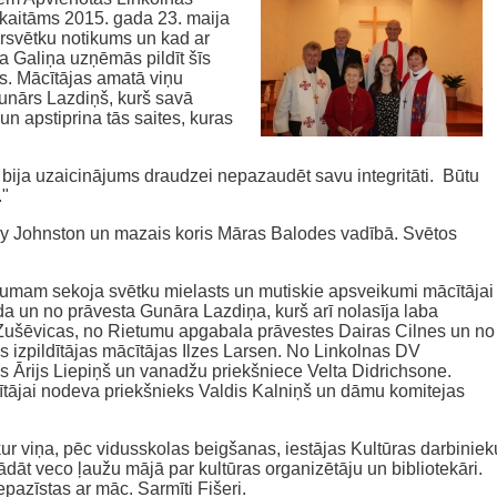
ieskaitāms 2015. gada 23. maija
rsvētku notikums un kad ar
a Galiņa uzņēmās pildīt šīs
. Mācītājas amatā viņu
unārs Lazdiņš, kurš savā
 un apstiprina tās saites, kuras
bija uzaicinājums draudzei nepazaudēt savu integritāti. Būtu
ks."
lly Johnston un mazais koris Māras Balodes vadībā. Svētos
umam sekoja svētku mielasts un mutiskie apsveikumi mācītājai
a un no prāvesta Gunāra Lazdiņa, kurš arī nolasīja laba
ušēvicas, no Rietumu apgabala prāvestes Dairas Cilnes un no
 izpildītājas mācītājas Ilzes Larsen. No Linkolnas DV
s Ārijs Liepiņš un vanadžu priekšniece Velta Didrichsone.
ītājai nodeva priekšnieks Valdis Kalniņš un dāmu komitejas
kur viņa, pēc vidusskolas beigšanas, iestājas Kultūras darbiniek
dāt veco ļaužu mājā par kultūras organizētāju un bibliotekāri.
iepazīstas ar māc. Sarmīti Fišeri.