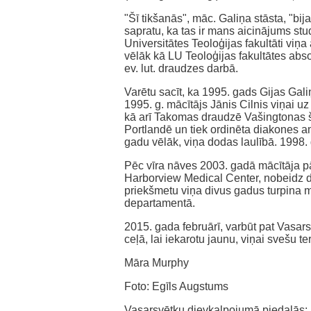
"Šī tikšanās", māc. Galiņa stāsta, "bi
sapratu, ka tas ir mans aicinājums stud
Universitātes Teoloģijas fakultāti viņ
vēlāk kā LU Teoloģijas fakultātes absol
ev. lut. draudzes darbā.
Varētu sacīt, ka 1995. gads Gijas Galiņ
1995. g. mācītājs Jānis Cilnis viņai 
kā arī Takomas draudzē Vašingtonas š
Portlandē un tiek ordinēta diakones am
gadu vēlāk, viņa dodas laulībā. 1998
Pēc vīra nāves 2003. gadā mācītāja pā
Harborview Medical Center, nobeidz di
priekšmetu viņa divus gadus turpina mā
departamentā.
2015. gada februārī, varbūt pat Vasar
ceļā, lai iekarotu jaunu, viņai svešu te
Māra Murphy
Foto: Egīls Augstums
Vasarsvētku dievkalpojumā piedalās: