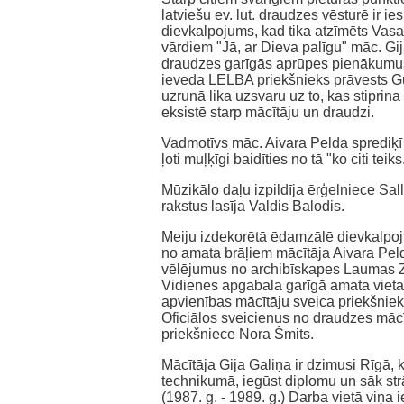
latviešu ev. lut. draudzes vēsturē ir 
dievkalpojums, kad tika atzīmēts Vasa
vārdiem "Jā, ar Dieva palīgu" māc. Gij
draudzes garīgās aprūpes pienākumus
ieveda LELBA priekšnieks prāvests G
uzrunā lika uzsvaru uz to, kas stiprina
eksistē starp mācītāju un draudzi.
Vadmotīvs māc. Aivara Pelda sprediķī 
ļoti muļķīgi baidīties no tā "ko citi tei
Mūzikālo daļu izpildīja ērģelniece Sa
rakstus lasīja Valdis Balodis.
Meiju izdekorētā ēdamzālē dievkalpoj
no amata brāļiem mācītāja Aivara Peld
vēlējumus no archibīskapes Laumas Z
Vidienes apgabala garīgā amata vietas
apvienības mācītāju sveica priekšniek
Oficiālos sveicienus no draudzes māc
priekšniece Nora Šmits.
Mācītāja Gija Galiņa ir dzimusi Rīgā, 
technikumā, iegūst diplomu un sāk strā
(1987. g. - 1989. g.) Darba vietā viņa 