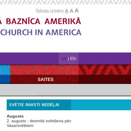
A
A
Teksta izmērs
A
LV
|
EN
SAITES
SVĒTIE RAKSTI NEDĒĻAI
Augusts
2. augusts - desmitā svētdiena pēc
Vasarsvētkiem