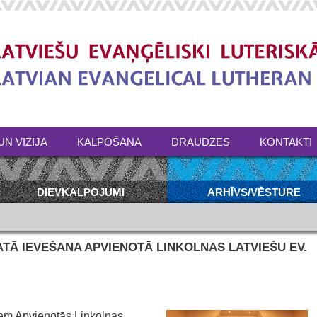
UN VĪZIJA
KALPOŠANA
DRAUDZES
KONTAKTI
DIEVKALPOJUMI
ARHĪVS/VĒSTURE
TĀ IEVEŠANA APVIENOTĀ LINKOLNAS LATVIEŠU EV.
iem Apvienotās Linkolnas