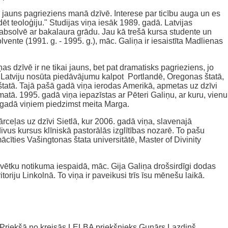
ja jauns pagrieziens manā dzīvē. Interese par ticību auga un es
ēt teoloģiju." Studijas viņa iesāk 1989. gadā. Latvijas
a absolvē ar bakalaura grādu. Jau kā trešā kursa studente un
vente (1991. g. - 1995. g.), māc. Galiņa ir iesaistīta Madlienas
as dzīvē ir ne tikai jauns, bet pat dramatisks pagrieziens, jo
uz Latviju nosūta piedāvājumu kalpot Portlandē, Oregonas štatā,
tatā. Tajā pašā gadā viņa ierodas Amerikā, apmetas uz dzīvi
atā. 1995. gadā viņa iepazīstas ar Pēteri Galiņu, ar kuru, vienu
. gadā viņiem piedzimst meita Marga.
rceļas uz dzīvi Sietlā, kur 2006. gadā viņa, slavenajā
vus kursus klīniskā pastorālās izglītības nozarē. To pašu
cīties Vašingtonas štata universitātē, Master of Divinity
svētku notikuma iespaidā, māc. Gija Galiņa drošsirdīgi dodas
ritoriju Linkolnā. To viņa ir paveikusi trīs īsu mēnešu laikā.
 Priekšā no kreisās LELBA priekšnieks Gunārs Lazdiņš,