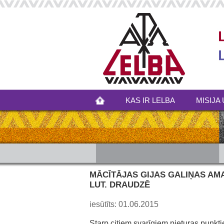
KAS IR LELBA
MISIJA 
MĀCĪTĀJAS GIJAS GALIŅAS AMA
LUT. DRAUDZĒ
iesūtīts: 01.06.2015
Starp citiem svarīgiem pieturas punkt