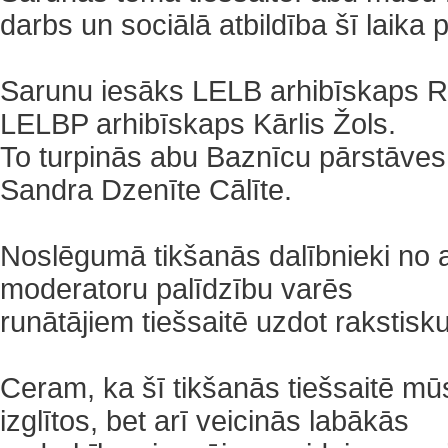
darbs un sociālā atbildība šī laika 
Sarunu iesāks LELB arhibīskaps R
LELBP arhibīskaps Kārlis Žols.
To turpinās abu Baznīcu pārstāves 
Sandra Dzenīte Cālīte.
‌Noslēgumā tikšanās dalībnieki n
moderatoru palīdzību varēs
runātājiem tiešsaitē uzdot rakstisk
‌Ceram, ka šī tikšanās tiešsaitē mūs
izglītos, bet arī veicinās labākās