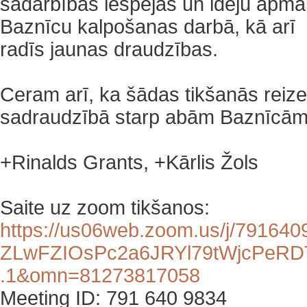
sadarbības iespējas un ideju apm
Baznīcu kalpošanas darbā, kā arī
radīs jaunas draudzības.
‌Ceram arī, ka šādas tikšanās reizes
sadraudzībā starp abām Baznīcām 
+Rinalds Grants, +Kārlis Žols
Saite uz zoom tikšanos:
https://us06web.zoom.us/j/
791640
ZLwFZIOsPc2a6JRYl79tWjcPeRD
.1&omn=81273817058
Meeting ID: 791 640 9834