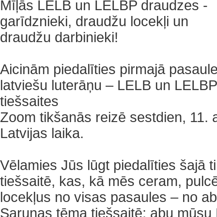
Mīļās LELB un LELBP draudzes -
garīdznieki, draudžu locekļi un
draudžu darbinieki!
Aicinām piedalīties pirmajā pasaul
latviešu luterāņu – LELB un LELBP
tiešsaites
Zoom tikšanās reizē sestdien, 11. ap
Latvijas laika.
Vēlamies Jūs lūgt piedalīties šajā 
tiešsaitē, kas, kā mēs ceram, pulc
locekļus no visas pasaules – no 
Sarunas tēma tiešsaitē: abu mūsu