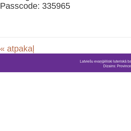
Passcode: 335965
« atpakaļ
Latviešu evaņģēliski luteriskā b
Dizains:
Province